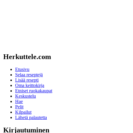
Herkuttele.com
Etusivu
Selaa reseptejä
Lisää resepti
Oma keittokirja
Etniset ruokakaupat
Keskustelu
Hae
Pelit
Kilpailut
Lähetä palautetta
Kirjautuminen