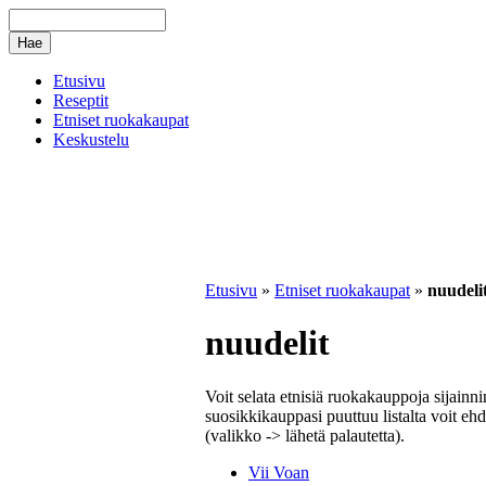
Etusivu
Reseptit
Etniset ruokakaupat
Keskustelu
Etusivu
»
Etniset ruokakaupat
»
nuudeli
nuudelit
Voit selata etnisiä ruokakauppoja sijainn
suosikkikauppasi puuttuu listalta voit ehd
(valikko -> lähetä palautetta).
Vii Voan