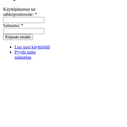
Käyttäjätunnus tai
sähköpostiosoite:
*
Salasana:
*
Luo uusi käyttäjätili
Pyydä uutta
salasanaa