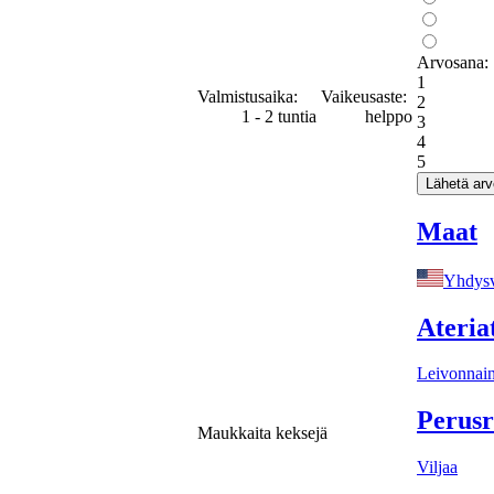
Arvosana:
1
Valmistusaika:
Vaikeusaste:
2
1 - 2 tuntia
helppo
3
4
5
Maat
Yhdysv
Ateria
Leivonnai
Perusr
Maukkaita keksejä
Viljaa