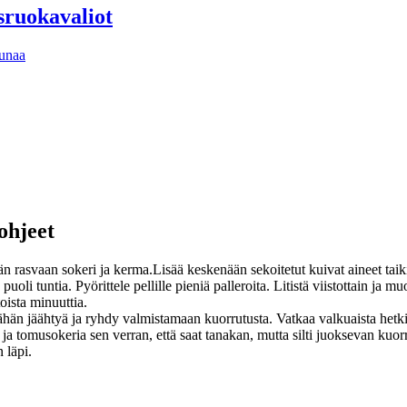
sruokavaliot
unaa
ohjeet
 rasvaan sokeri ja kerma.Lisää keskenään sekoitetut kuivat aineet taik
puoli tuntia. Pyörittele pellille pieniä palleroita. Litistä viistottain ja mu
toista minuuttia.
hän jäähtyä ja ryhdy valmistamaan kuorrutusta.
Vatkaa valkuaista hetki
ja tomusokeria sen verran, että saat tanakan, mutta silti juoksevan kuorr
 läpi.