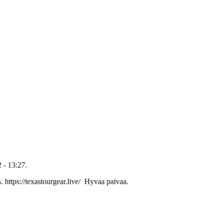
 - 13:27.
s. https://texastourgear.live/ Hyvaa paivaa.