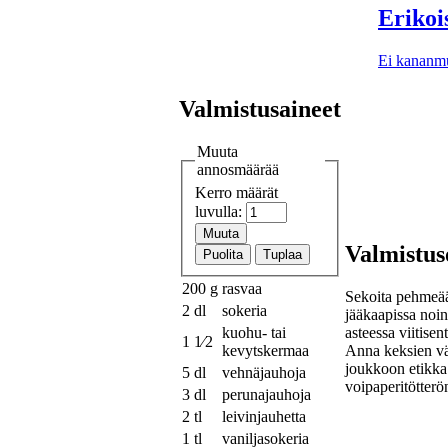
Erikoi
Ei kananm
Valmistusaineet
Muuta
annosmäärää
Kerro määrät
luvulla:
Valmistus
200 g
rasvaa
Sekoita pehmeään
2 dl
sokeria
jääkaapissa noin 
asteessa viitisen
kuohu- tai
1 1⁄2
Anna keksien vä
kevytskermaa
joukkoon etikka 
5 dl
vehnäjauhoja
voipaperitötterön
3 dl
perunajauhoja
2 tl
leivinjauhetta
1 tl
vaniljasokeria