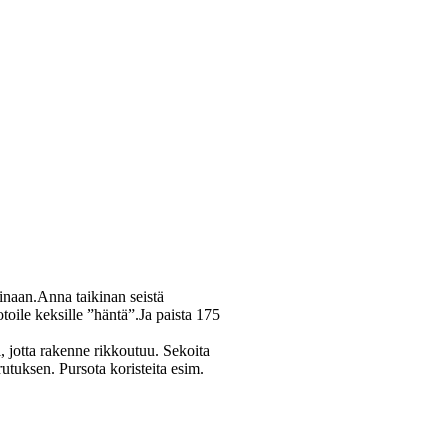
inaan.Anna taikinan seistä
otoile keksille ”häntä”.
Ja paista 175
, jotta rakenne rikkoutuu. Sekoita
utuksen. Pursota koristeita esim.