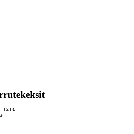
rutekeksit
- 16:13.
i: