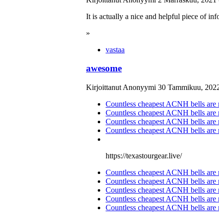
It is actually a nice and helpful piece of i
»
vastaa
awesome
Kirjoittanut Anonyymi 30 Tammikuu, 2022
Countless cheapest ACNH bells are r
Countless cheapest ACNH bells are r
Countless cheapest ACNH bells are r
Countless cheapest ACNH bells are r
https://texastourgear.live/
Countless cheapest ACNH bells are r
Countless cheapest ACNH bells are r
Countless cheapest ACNH bells are r
Countless cheapest ACNH bells are r
Countless cheapest ACNH bells are r