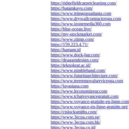
https://ridgefieldcarpetcleaning.com/
https://batamkayu.com/
https://www.trimgrassatlanta.com
https://www.drywallcontractorsga.com
https://www.izonemedia360.com
https://blue-ocean.live/
https://my-stockmarket.com/
https://www.ziimp.com/
https://159.223.4.71/
https://hamam.id
https://www.dock-bar.com/
https://deagamdesign.com/
https://teknokrat.ac.id/
https://www.nimblehand.com/
https://www.futuristarchitecture.com/
https://www.treeremovalservicesga.com
https://javasiana.com
https://www.leconomizeur.com
https://www.tchatvoyancegratuit.com
https://www.voyance-gratuite-en-ligne.co
https://www.voyance-en-ligne-gratuite.net/
https://ctslocksmiths.com/
https://www.3ecpa.com.sg/
https://www.3ecpa.com.hk/
https://www.3ecpa.co.id/