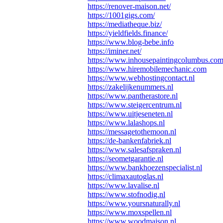
https://renover-maison.net/
https://1001gigs.com/
https://mediatheque.biz/
https://yieldfields.finance/
https://www.blog-bebe.info
https://iminer.net/
https://www.inhousepaintingcolumbus.co
https://www.hiremobilemechanic.com
https://www.webhostingcontact.nl
https://zakelijkenummers.nl
https://www.pantherastore.nl
https://www.steigercentrum.nl
https://www.uitjeseneten.nl
https://www.lalashops.nl
https://messagetothemoon.nl
https://de-bankenfabriek.nl
https://www.salesafspraken.nl
https://seometgarantie.nl
https://www.bankhoezenspecialist.nl
https://climaxautoglas.nl
https://www.lavalise.nl
https://www.stofnodig.nl
https://www.yoursnaturally.nl
https://www.moxspellen.nl
https://www.woodmaison.nl