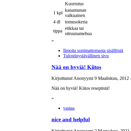
Kuorrutus
kanamunan
1 kpl
valkuainen
4 dl
tomusokeria
etikkaa tai
tippa
sitruunamehua
»
Ilmoita sopimattomasta sisällöstä
Tulostinystävällinen sivu
Nää on hyviä! Kiitos
Kirjoittanut Anonyymi 9 Maaliskuu, 2012 -
Nää on hyviä! Kiitos reseptistä!
»
vastaa
nice and helpful
Kirjoittanut Anonyymi 2 Marraskuu, 2021 