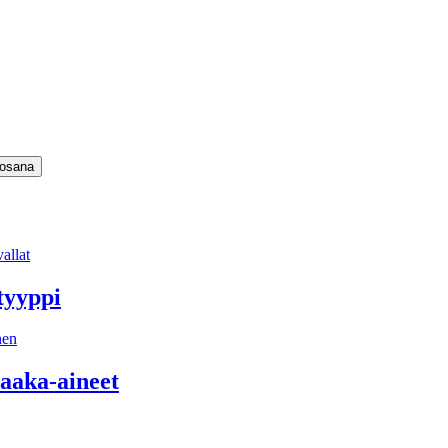
allat
tyyppi
nen
aaka-aineet