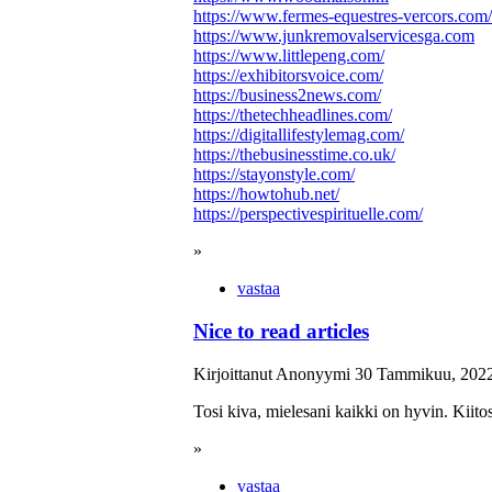
https://www.fermes-equestres-vercors.com/
https://www.junkremovalservicesga.com
https://www.littlepeng.com/
https://exhibitorsvoice.com/
https://business2news.com/
https://thetechheadlines.com/
https://digitallifestylemag.com/
https://thebusinesstime.co.uk/
https://stayonstyle.com/
https://howtohub.net/
https://perspectivespirituelle.com/
»
vastaa
Nice to read articles
Kirjoittanut Anonyymi 30 Tammikuu, 2022
Tosi kiva, mielesani kaikki on hyvin. Kiito
»
vastaa