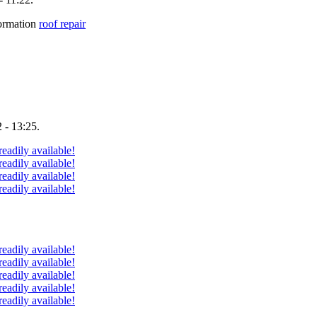
nformation
roof repair
 - 13:25.
eadily available!
eadily available!
eadily available!
eadily available!
eadily available!
eadily available!
eadily available!
eadily available!
eadily available!