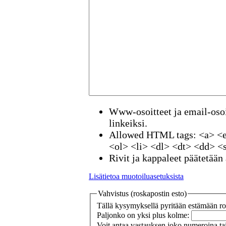
Www-osoitteet ja email-osoi
linkeiksi.
Allowed HTML tags: <a> <e
<ol> <li> <dl> <dt> <dd> <
Rivit ja kappaleet päätetään 
Lisätietoa muotoiluasetuksista
Vahvistus (roskapostin esto)
Tällä kysymyksellä pyritään estämään ros
Paljonko on yksi plus kolme:
Voit antaa vastauksen joko numeroina tai