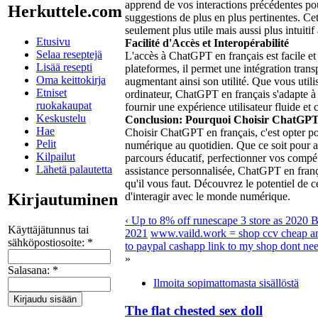
apprend de vos interactions précédentes po
Herkuttele.com
suggestions de plus en plus pertinentes. C
seulement plus utile mais aussi plus intuitif 
Etusivu
Facilité d'Accès et Interopérabilité
Selaa reseptejä
L'accès à ChatGPT en français est facile et
Lisää resepti
plateformes, il permet une intégration trans
Oma keittokirja
augmentant ainsi son utilité. Que vous util
Etniset
ordinateur, ChatGPT en français s'adapte 
ruokakaupat
fournir une expérience utilisateur fluide et 
Keskustelu
Conclusion: Pourquoi Choisir ChatGPT
Hae
Choisir ChatGPT en français, c'est opter po
Pelit
numérique au quotidien. Que ce soit pour am
Kilpailut
parcours éducatif, perfectionner vos compét
Lähetä palautetta
assistance personnalisée, ChatGPT en français
qu'il vous faut. Découvrez le potentiel de 
Kirjautuminen
d'interagir avec le monde numérique.
‹ Up to 8% off runescape 3 store as 2020
Käyttäjätunnus tai
2021
www.vaild.work = shop ccv cheap an
sähköpostiosoite:
*
to paypal cashapp link to my shop dont nee
»
Salasana:
*
Ilmoita sopimattomasta sisällöstä
The flat chested sex doll