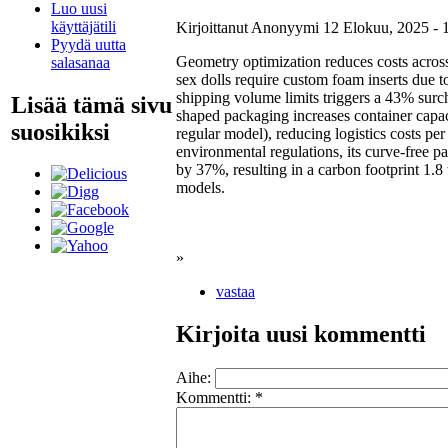
Luo uusi
käyttäjätili
Kirjoittanut Anonyymi 12 Elokuu, 2025 - 
Pyydä uutta
Geometry optimization reduces costs across 
salasanaa
sex dolls require custom foam inserts due t
shipping volume limits triggers a 43% sur
Lisää tämä sivu
shaped packaging increases container capac
suosikiksi
regular model), reducing logistics costs pe
environmental regulations, its curve-free 
by 37%, resulting in a carbon footprint 1.8 
models.
»
vastaa
Kirjoita uusi kommentti
Aihe:
Kommentti:
*