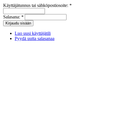
Käyttäjätunnus tai sähköpostiosoite:
*
Salasana:
*
Luo uusi käyttäjätili
Pyydä uutta salasanaa