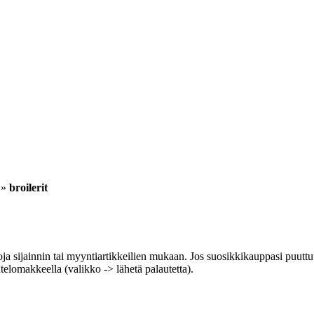
»
broilerit
ja sijainnin tai myyntiartikkeilien mukaan. Jos suosikkikauppasi puuttuu 
utelomakkeella (valikko -> lähetä palautetta).