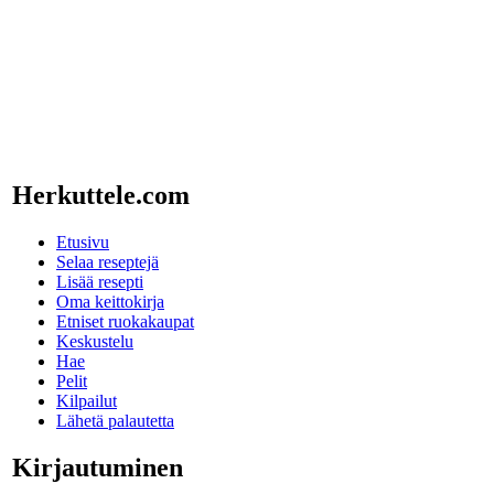
Herkuttele.com
Etusivu
Selaa reseptejä
Lisää resepti
Oma keittokirja
Etniset ruokakaupat
Keskustelu
Hae
Pelit
Kilpailut
Lähetä palautetta
Kirjautuminen