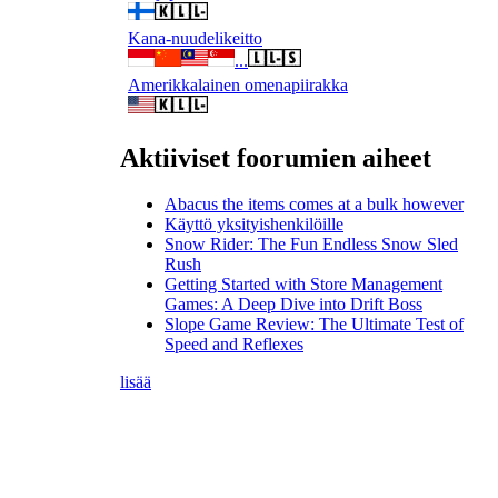
Kana-nuudelikeitto
...
Amerikkalainen omenapiirakka
Aktiiviset foorumien aiheet
Abacus the items comes at a bulk however
Käyttö yksityishenkilöille
Snow Rider: The Fun Endless Snow Sled
Rush
Getting Started with Store Management
Games: A Deep Dive into Drift Boss
Slope Game Review: The Ultimate Test of
Speed and Reflexes
lisää