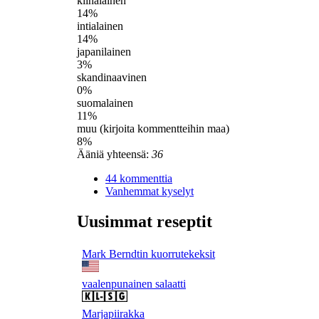
kiinalainen
14%
intialainen
14%
japanilainen
3%
skandinaavinen
0%
suomalainen
11%
muu (kirjoita kommentteihin maa)
8%
Ääniä yhteensä:
36
44 kommenttia
Vanhemmat kyselyt
Uusimmat reseptit
Mark Berndtin kuorrutekeksit
vaalenpunainen salaatti
Marjapiirakka