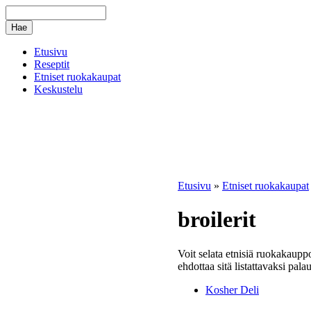
Etusivu
Reseptit
Etniset ruokakaupat
Keskustelu
Etusivu
»
Etniset ruokakaupat
broilerit
Voit selata etnisiä ruokakauppo
ehdottaa sitä listattavaksi pala
Kosher Deli