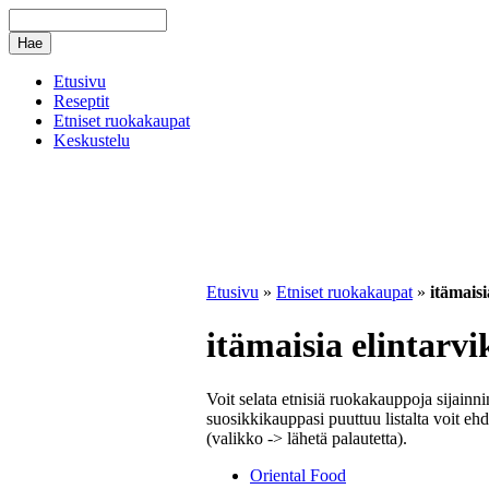
Etusivu
Reseptit
Etniset ruokakaupat
Keskustelu
Etusivu
»
Etniset ruokakaupat
»
itämaisi
itämaisia elintarvi
Voit selata etnisiä ruokakauppoja sijainn
suosikkikauppasi puuttuu listalta voit ehd
(valikko -> lähetä palautetta).
Oriental Food