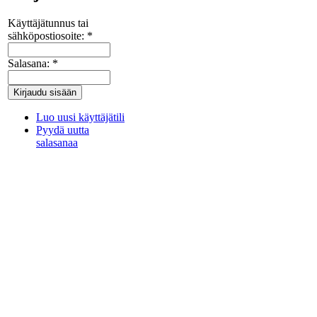
Käyttäjätunnus tai
sähköpostiosoite:
*
Salasana:
*
Luo uusi käyttäjätili
Pyydä uutta
salasanaa