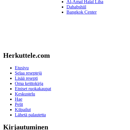
Al-Amal Halal Liha
Dahabshiil
Bangkok Center
Herkuttele.com
Etusivu
Selaa reseptejä
Lisää resepti
Oma keittokirja
Etniset ruokakaupat
Keskustelu
Hae
Pelit
Kilpailut
Lähetä palautetta
Kirjautuminen