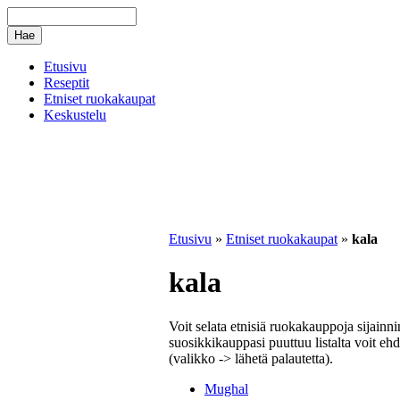
Etusivu
Reseptit
Etniset ruokakaupat
Keskustelu
Etusivu
»
Etniset ruokakaupat
»
kala
kala
Voit selata etnisiä ruokakauppoja sijainn
suosikkikauppasi puuttuu listalta voit ehd
(valikko -> lähetä palautetta).
Mughal