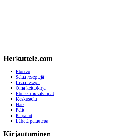
Herkuttele.com
Etusivu
Selaa reseptejä
Lisää resepti
Oma keittokirja
Etniset ruokakaupat
Keskustelu
Hae
Pelit
Kilpailut
Lähetä palautetta
Kirjautuminen