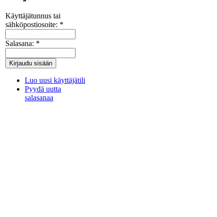
Käyttäjätunnus tai
sähköpostiosoite:
*
Salasana:
*
Luo uusi käyttäjätili
Pyydä uutta
salasanaa