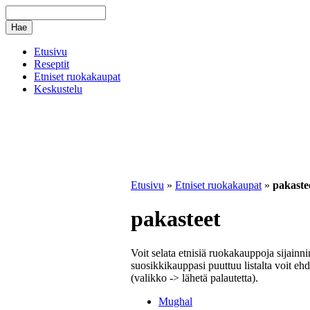
Etusivu
Reseptit
Etniset ruokakaupat
Keskustelu
Etusivu
»
Etniset ruokakaupat
»
pakaste
pakasteet
Voit selata etnisiä ruokakauppoja sijainn
suosikkikauppasi puuttuu listalta voit ehd
(valikko -> lähetä palautetta).
Mughal