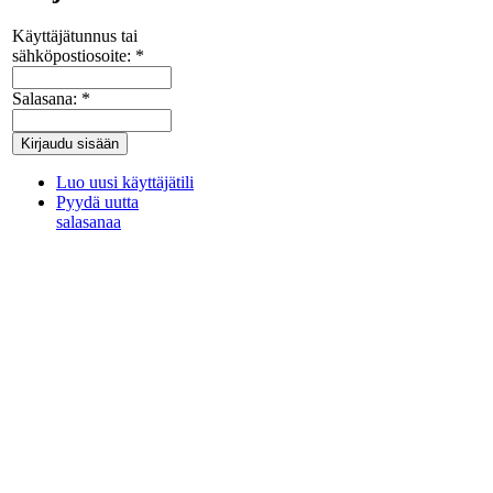
Käyttäjätunnus tai
sähköpostiosoite:
*
Salasana:
*
Luo uusi käyttäjätili
Pyydä uutta
salasanaa