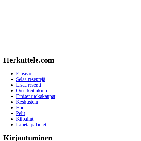
Herkuttele.com
Etusivu
Selaa reseptejä
Lisää resepti
Oma keittokirja
Etniset ruokakaupat
Keskustelu
Hae
Pelit
Kilpailut
Lähetä palautetta
Kirjautuminen