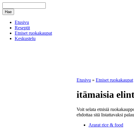
Etusivu
Reseptit
Etniset ruokakaupat
Keskustelu
Etusivu
»
Etniset ruokakaupat
itämaisia elin
Voit selata etnisiä ruokakauppo
ehdottaa sitä listattavaksi pala
Ararat rice & food