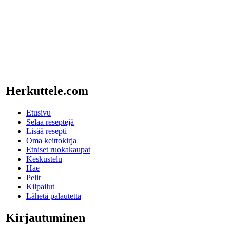
Herkuttele.com
Etusivu
Selaa reseptejä
Lisää resepti
Oma keittokirja
Etniset ruokakaupat
Keskustelu
Hae
Pelit
Kilpailut
Lähetä palautetta
Kirjautuminen