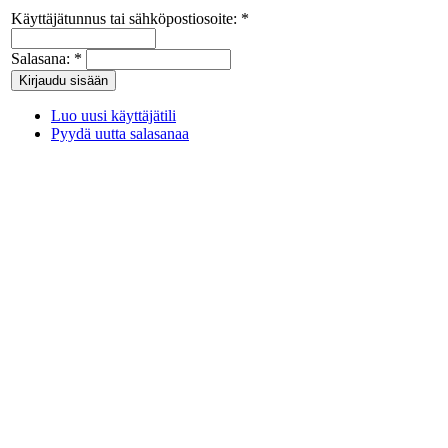
Käyttäjätunnus tai sähköpostiosoite:
*
Salasana:
*
Luo uusi käyttäjätili
Pyydä uutta salasanaa