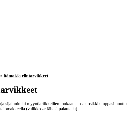
»
itämaisia elintarvikkeet
tarvikkeet
ja sijainnin tai myyntiartikkeilien mukaan. Jos suosikkikauppasi puuttuu 
utelomakkeella (valikko -> lähetä palautetta).