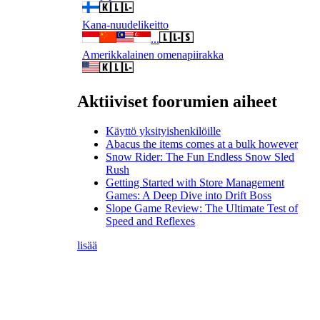
Kana-nuudelikeitto
...
Amerikkalainen omenapiirakka
Aktiiviset foorumien aiheet
Käyttö yksityishenkilöille
Abacus the items comes at a bulk however
Snow Rider: The Fun Endless Snow Sled
Rush
Getting Started with Store Management
Games: A Deep Dive into Drift Boss
Slope Game Review: The Ultimate Test of
Speed and Reflexes
lisää