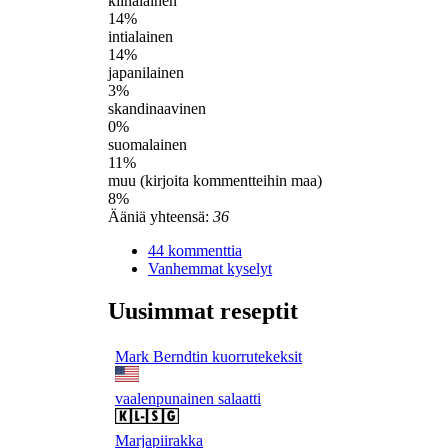
kiinalainen
14%
intialainen
14%
japanilainen
3%
skandinaavinen
0%
suomalainen
11%
muu (kirjoita kommentteihin maa)
8%
Ääniä yhteensä:
36
44 kommenttia
Vanhemmat kyselyt
Uusimmat reseptit
Mark Berndtin kuorrutekeksit
vaalenpunainen salaatti
Marjapiirakka