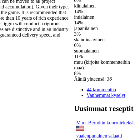
0%
s can be moved to all project
kiinalainen
and accumulation). Given their type,
14%
 in the game. It is recommended that
intialainen
e than 10 years of rich experience
14%
e, iggm will conduct a rigorous
japanilainen
s are distinctive and in an industry-
3%
 guaranteed delivery speed, and
skandinaavinen
0%
suomalainen
11%
muu (kirjoita kommentteihin
maa)
8%
Ääniä yhteensä:
36
44 kommenttia
Vanhemmat kyselyt
Uusimmat reseptit
Mark Berndtin kuorrutekeksit
vaalenpunainen salaatti