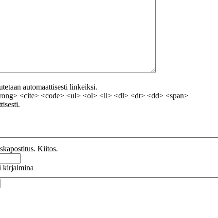
etaan automaattisesti linkeiksi.
ong> <cite> <code> <ul> <ol> <li> <dl> <dt> <dd> <span>
isesti.
kapostitus. Kiitos.
 kirjaimina