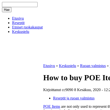
Etusivu
Reseptit
Etniset ruokakaupat
Keskustelu
Etusivu
»
Keskustelu
»
Ruoan valmistus
»
How to buy POE Ite
Kirjoittanut cc9090 8 Kesäkuu, 2020 - 12:
Reseptit ja ruoan valmistus
POE Items
are not only used to represent t