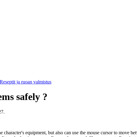
Reseptit ja ruoan valmistus
ms safely ?
27.
he character's equipment, but also can use the mouse cursor to move be