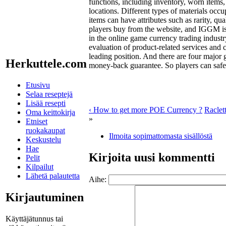
functions, including inventory, worn items, 
locations. Different types of materials occ
items can have attributes such as rarity, qua
players buy from the website, and IGGM is
in the online game currency trading indust
evaluation of product-related services and c
leading position. And there are four major
Herkuttele.com
money-back guarantee. So players can saf
Etusivu
Selaa reseptejä
Lisää resepti
‹ How to get more POE Currency ?
Raclett
Oma keittokirja
»
Etniset
ruokakaupat
Ilmoita sopimattomasta sisällöstä
Keskustelu
Hae
Kirjoita uusi kommentti
Pelit
Kilpailut
Lähetä palautetta
Aihe:
Kirjautuminen
Käyttäjätunnus tai