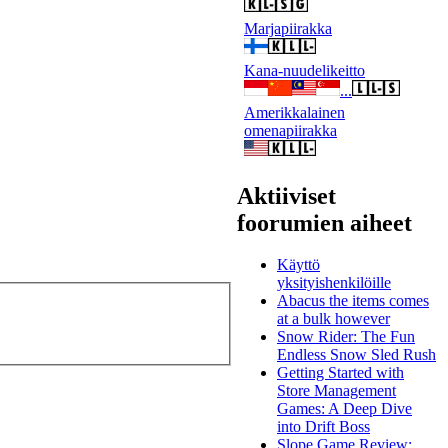
Marjapiirakka
Kana-nuudelikeitto
...
Amerikkalainen
omenapiirakka
Aktiiviset
foorumien aiheet
Käyttö
yksityishenkilöille
Abacus the items comes
at a bulk however
Snow Rider: The Fun
Endless Snow Sled Rush
Getting Started with
Store Management
Games: A Deep Dive
into Drift Boss
Slope Game Review: