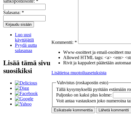
sähköpostiosoite:
*
Salasana:
*
Luo uusi
käyttäjätili
Kommentti:
*
Pyydä uutta
salasanaa
Www-osoitteet ja email-osoitteet muut
Allowed HTML tags: <a> <em> <str
Lisää tämä sivu
Rivit ja kappaleet päätetään automaatt
suosikiksi
Lisätietoa muotoiluasetuksista
Vahvistus (roskapostin esto)
Tällä kysymyksellä pyritään estämään ros
Paljonko on kaksi plus kolme:
Voit antaa vastauksen joko numeroina tai