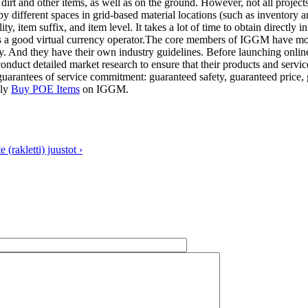
dirt and other items, as well as on the ground. However, not all project
upy different spaces in grid-based material locations (such as inventory 
lity, item suffix, and item level. It takes a lot of time to obtain directly
 a good virtual currency operator.The core members of IGGM have mor
ry. And they have their own industry guidelines. Before launching onlin
onduct detailed market research to ensure that their products and service
 guarantees of service commitment: guaranteed safety, guaranteed price,
ely
Buy POE Items
on IGGM.
e (rakletti) juustot ›