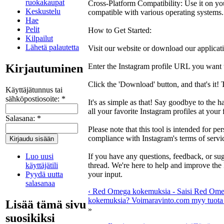
ruokakaupat
Cross-Platform Compatibility: Use it on yo
Keskustelu
compatible with various operating systems.
Hae
Pelit
How to Get Started:
Kilpailut
Lähetä palautetta
Visit our website or download our applicati
Kirjautuminen
Enter the Instagram profile URL you want 
Click the 'Download' button, and that's it! 
Käyttäjätunnus tai
sähköpostiosoite:
*
It's as simple as that! Say goodbye to the 
all your favorite Instagram profiles at your 
Salasana:
*
Please note that this tool is intended for p
compliance with Instagram's terms of servi
Luo uusi
If you have any questions, feedback, or sugg
käyttäjätili
thread. We're here to help and improve th
Pyydä uutta
your input.
salasanaa
‹ Red Omega kokemuksia - Saisi Red Omega
kokemuksia? Voimaravinto.com myy tuota l
Lisää tämä sivu
»
suosikiksi