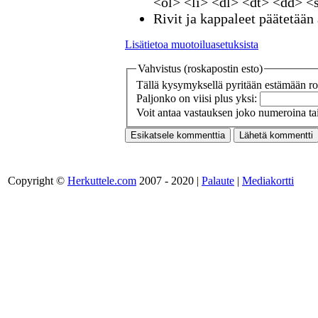
<ol> <li> <dl> <dt> <dd> <
Rivit ja kappaleet päätetään 
Lisätietoa muotoiluasetuksista
Vahvistus (roskapostin esto)
Tällä kysymyksellä pyritään estämään ros
Paljonko on viisi plus yksi:
Voit antaa vastauksen joko numeroina tai
Copyright ©
Herkuttele.com
2007 - 2020 |
Palaute
|
Mediakortti