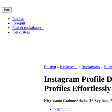
Etusivu
Reseptit
Etniset ruokakaupat
Keskustelu
Etusivu
»
Keskustelu
»
Ruokavalio
»
Vitam
Instagram Profile 
Profiles Effortlessly
Kirjoittanut GrainneAriadne 13 Syyskuu, 2
Vitamiinit