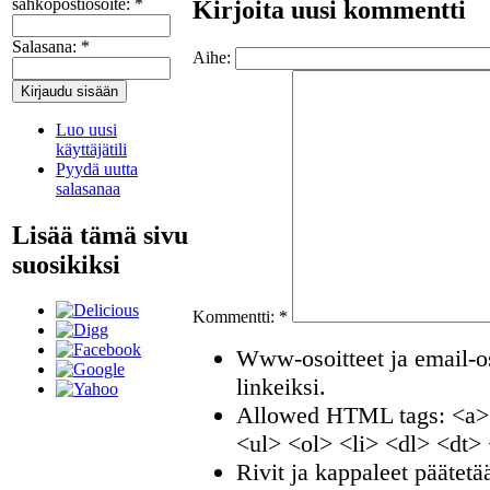
sähköpostiosoite:
*
Kirjoita uusi kommentti
Salasana:
*
Aihe:
Luo uusi
käyttäjätili
Pyydä uutta
salasanaa
Lisää tämä sivu
suosikiksi
Kommentti:
*
Www-osoitteet ja email-os
linkeiksi.
Allowed HTML tags: <a>
<ul> <ol> <li> <dl> <dt>
Rivit ja kappaleet päätetä