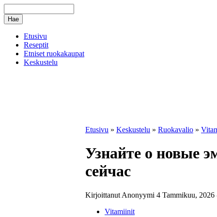
Etusivu
Reseptit
Etniset ruokakaupat
Keskustelu
Etusivu
»
Keskustelu
»
Ruokavalio
»
Vitam
Узнайте о новые э
сейчас
Kirjoittanut Anonyymi 4 Tammikuu, 2026 
Vitamiinit