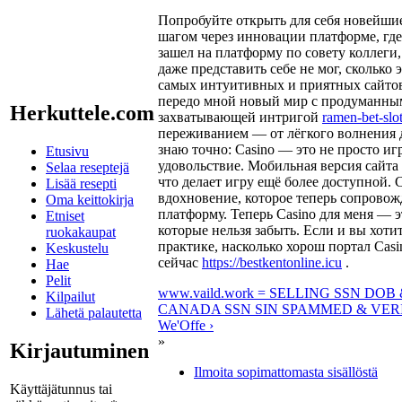
Попробуйте открыть для себя новейши
шагом через инновации платформе, где
зашел на платформу по совету коллеги,
даже представить себе не мог, сколько
самых интуитивных и приятных сайтов
передо мной новый мир с продуманны
Herkuttele.com
захватывающей интригой
ramen-bet-slot
переживанием — от лёгкого волнения 
знаю точно: Casino — это не просто иг
Etusivu
удовольствие. Мобильная версия сайта
Selaa reseptejä
что делает игру ещё более доступной. C
Lisää resepti
вдохновение, которое теперь сопровожд
Oma keittokirja
платформу. Теперь Casino для меня — э
Etniset
которые нельзя забыть. Если и вы хот
ruokakaupat
практике, насколько хорош портал Cas
Keskustelu
сейчас
https://bestkentonline.icu
.
Hae
Pelit
www.vaild.work = SELLING SSN DO
Kilpailut
CANADA SSN SIN SPAMMED & VER
Lähetä palautetta
We'Offe ›
»
Kirjautuminen
Ilmoita sopimattomasta sisällöstä
Käyttäjätunnus tai