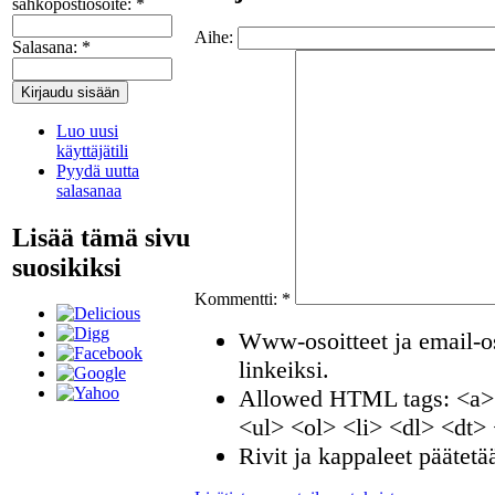
sähköpostiosoite:
*
Aihe:
Salasana:
*
Luo uusi
käyttäjätili
Pyydä uutta
salasanaa
Lisää tämä sivu
suosikiksi
Kommentti:
*
Www-osoitteet ja email-os
linkeiksi.
Allowed HTML tags: <a>
<ul> <ol> <li> <dl> <dt>
Rivit ja kappaleet päätetä