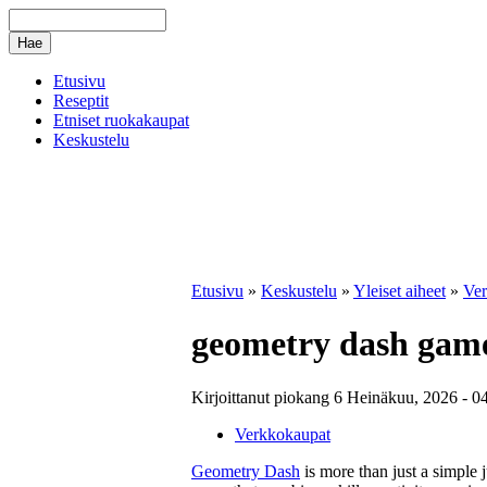
Etusivu
Reseptit
Etniset ruokakaupat
Keskustelu
Etusivu
»
Keskustelu
»
Yleiset aiheet
»
Ver
geometry dash game
Kirjoittanut piokang 6 Heinäkuu, 2026 - 0
Verkkokaupat
Geometry Dash
is more than just a simple 