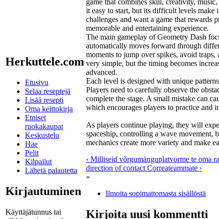
game that combines skill, creativity, music,
it easy to start, but its difficult levels mak
challenges and want a game that rewards p
memorable and entertaining experience.
The main gameplay of Geometry Dash focuse
automatically moves forward through differen
moments to jump over spikes, avoid traps, 
Herkuttele.com
very simple, but the timing becomes increas
advanced.
Each level is designed with unique pattern
Etusivu
Players need to carefully observe the obst
Selaa reseptejä
complete the stage. A small mistake can cau
Lisää resepti
which encourages players to practice and im
Oma keittokirja
Etniset
As players continue playing, they will exp
ruokakaupat
spaceship, controlling a wave movement, bo
Keskustelu
mechanics create more variety and make each
Hae
Pelit
‹ Milliseid võrgumänguplatvorme te oma ra
Kilpailut
direction of contact Correateammate ›
Lähetä palautetta
»
Kirjautuminen
Ilmoita sopimattomasta sisällöstä
Käyttäjätunnus tai
Kirjoita uusi kommentti