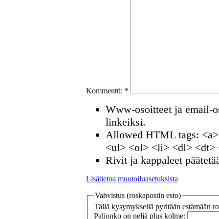
Kommentti:
*
Www-osoitteet ja email-os
linkeiksi.
Allowed HTML tags: <a>
<ul> <ol> <li> <dl> <dt>
Rivit ja kappaleet päätetä
Lisätietoa muotoiluasetuksista
Vahvistus (roskapostin esto)
Tällä kysymyksellä pyritään estämään ros
Paljonko on neljä plus kolme: