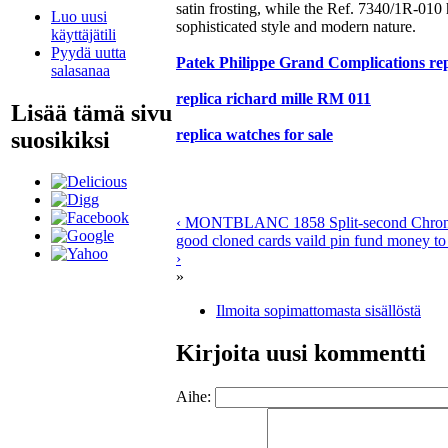
satin frosting, while the Ref. 7340/1R-010 
Luo uusi
sophisticated style and modern nature.
käyttäjätili
Pyydä uutta
Patek Philippe Grand Complications rep
salasanaa
replica richard mille RM 011
Lisää tämä sivu
replica watches for sale
suosikiksi
‹ MONTBLANC 1858 Split-second Chro
good cloned cards vaild pin fund money to
›
»
Ilmoita sopimattomasta sisällöstä
Kirjoita uusi kommentti
Aihe: