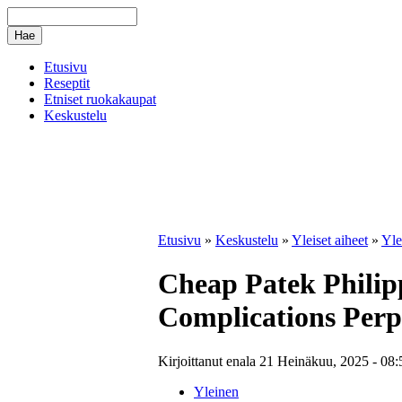
Etusivu
Reseptit
Etniset ruokakaupat
Keskustelu
Etusivu
»
Keskustelu
»
Yleiset aiheet
»
Yle
Cheap Patek Phili
Complications Perp
Kirjoittanut enala 21 Heinäkuu, 2025 - 08:
Yleinen