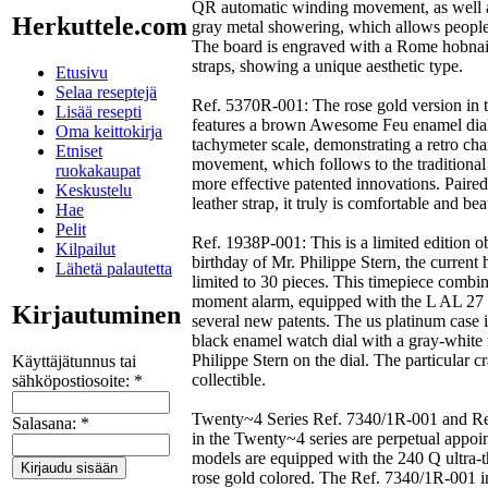
QR automatic winding movement, as well as
Herkuttele.com
gray metal showering, which allows people
The board is engraved with a Rome hobnail
straps, showing a unique aesthetic type.
Etusivu
Selaa reseptejä
Ref. 5370R-001: The rose gold version in 
Lisää resepti
features a brown Awesome Feu enamel dial
Oma keittokirja
tachymeter scale, demonstrating a retro c
Etniset
movement, which follows to the traditional
ruokakaupat
more effective patented innovations. Paire
Keskustelu
leather strap, it truly is comfortable and bea
Hae
Pelit
Ref. 1938P-001: This is a limited edition ob
Kilpailut
birthday of Mr. Philippe Stern, the current 
Lähetä palautetta
limited to 30 pieces. This timepiece combin
moment alarm, equipped with the L AL 2
Kirjautuminen
several new patents. The us platinum case
black enamel watch dial with a gray-white 
Philippe Stern on the dial. The particular c
Käyttäjätunnus tai
collectible.
sähköpostiosoite:
*
Twenty~4 Series Ref. 7340/1R-001 and Ref
Salasana:
*
in the Twenty~4 series are perpetual appo
models are equipped with the 240 Q ultra-t
rose gold colored. The Ref. 7340/1R-001 inc