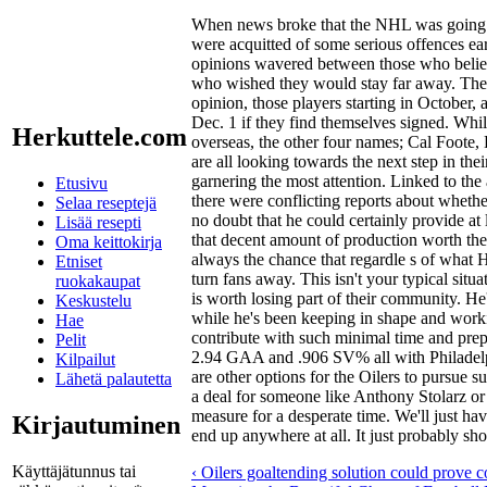
When news broke that the NHL was going t
were acquitted of some serious offences earl
opinions wavered between those who belie
who wished they would stay far away. The fa
opinion, those players starting in October, 
Dec. 1 if they find themselves signed. Whi
Herkuttele.com
overseas, the other four names; Cal Foote
are all looking towards the next step in the
garnering the most attention. Linked to the 
Etusivu
there were conflicting reports about whethe
Selaa reseptejä
no doubt that he could certainly provide at 
Lisää resepti
that decent amount of production worth the
Oma keittokirja
always the chance that regardle s of what Ha
Etniset
turn fans away. This isn't your typical si
ruokakaupat
is worth losing part of their community. He
Keskustelu
while he's been keeping in shape and workin
Hae
contribute with such minimal time and prepa
Pelit
2.94 GAA and .906 SV% all with Philadelp
Kilpailut
are other options for the Oilers to pursue s
Lähetä palautetta
a deal for someone like Anthony Stolarz or
measure for a desperate time. We'll just ha
Kirjautuminen
end up anywhere at all. It just probably s
Käyttäjätunnus tai
‹ Oilers goaltending solution could prove c