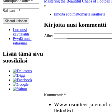
sähköpostiosoite:
*
Mastering the Beautiful Chaos of Football 
»
Salasana:
*
Ilmoita sopimattomasta sisällöstä
Kirjoita uusi kommentti
Luo uusi
käyttäjätili
Aihe:
Pyydä uutta
salasanaa
Lisää tämä sivu
suosikiksi
Kommentti:
*
Www-osoitteet ja email-os
linkeiksi.