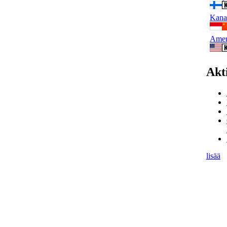
Kana-
Amer
Akt
lisää