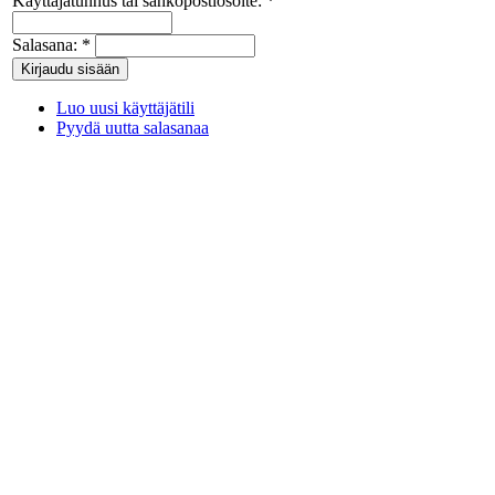
Käyttäjätunnus tai sähköpostiosoite:
*
Salasana:
*
Luo uusi käyttäjätili
Pyydä uutta salasanaa