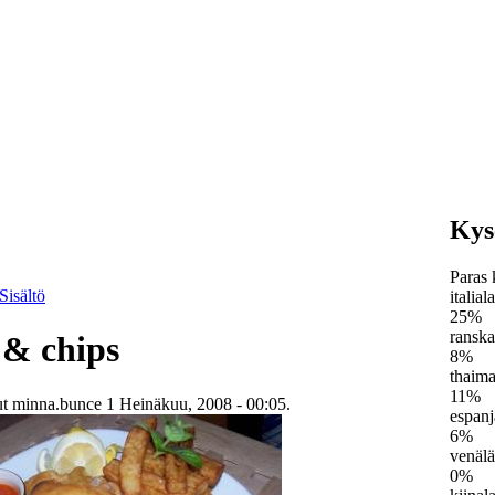
Kys
Paras 
Sisältö
italial
25%
ranska
 & chips
8%
thaima
11%
nut minna.bunce 1 Heinäkuu, 2008 - 00:05.
espanj
6%
venälä
0%