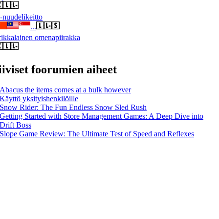
nuudelikeitto
...
ikkalainen omenapiirakka
iiviset foorumien aiheet
Abacus the items comes at a bulk however
Käyttö yksityishenkilöille
Snow Rider: The Fun Endless Snow Sled Rush
Getting Started with Store Management Games: A Deep Dive into
Drift Boss
Slope Game Review: The Ultimate Test of Speed and Reflexes