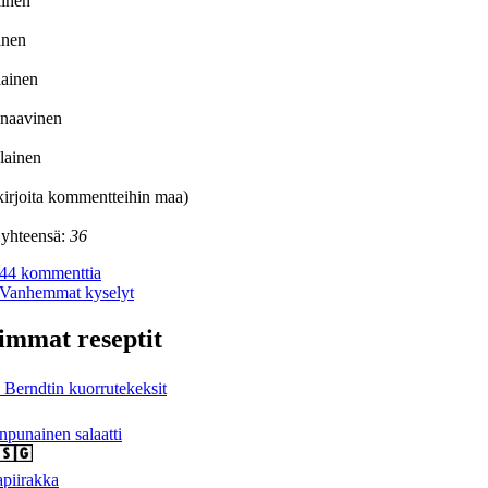
ainen
ainen
lainen
inaavinen
lainen
irjoita kommentteihin maa)
 yhteensä:
36
44 kommenttia
Vanhemmat kyselyt
immat reseptit
Berndtin kuorrutekeksit
npunainen salaatti
piirakka