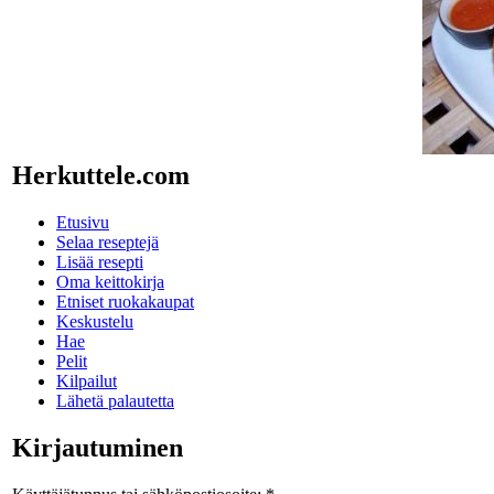
Herkuttele.com
Etusivu
Selaa reseptejä
Lisää resepti
Oma keittokirja
Etniset ruokakaupat
Keskustelu
Hae
Pelit
Kilpailut
Lähetä palautetta
Kirjautuminen