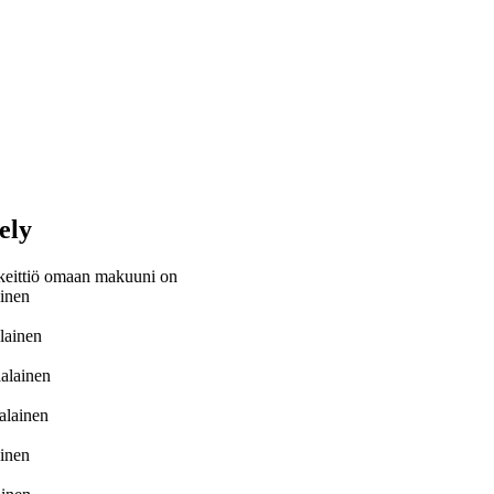
ely
keittiö omaan makuuni on
ainen
lainen
alainen
alainen
inen