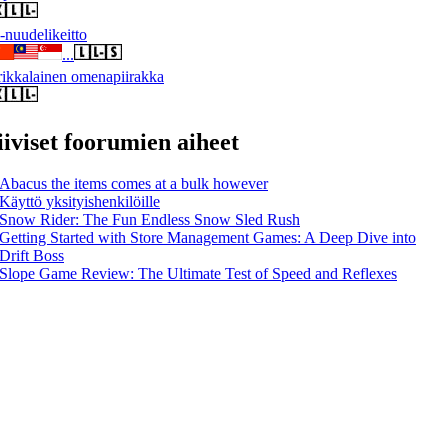
nuudelikeitto
...
ikkalainen omenapiirakka
iiviset foorumien aiheet
Abacus the items comes at a bulk however
Käyttö yksityishenkilöille
Snow Rider: The Fun Endless Snow Sled Rush
Getting Started with Store Management Games: A Deep Dive into
Drift Boss
Slope Game Review: The Ultimate Test of Speed and Reflexes