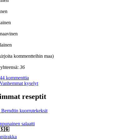
ainen
ainen
lainen
inaavinen
lainen
irjoita kommentteihin maa)
 yhteensä:
36
44 kommenttia
Vanhemmat kyselyt
immat reseptit
Berndtin kuorrutekeksit
npunainen salaatti
piirakka