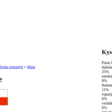
Kys
Paras 
Selaa reseptejä
»
Maat
italial
25%
ranska
e
8%
thaima
11%
espanj
6%
venälä
0%