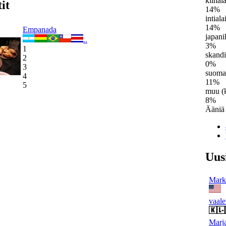
kiinal
it
14%
intial
14%
Empanada
japani
..
3%
1
skand
2
0%
3
suoma
4
11%
5
muu (k
8%
Ääniä
Uus
Mark 
vaale
Marja