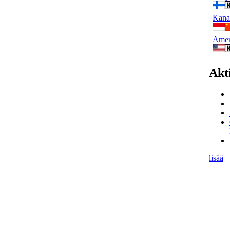
Kana-
Amer
Akt
lisää