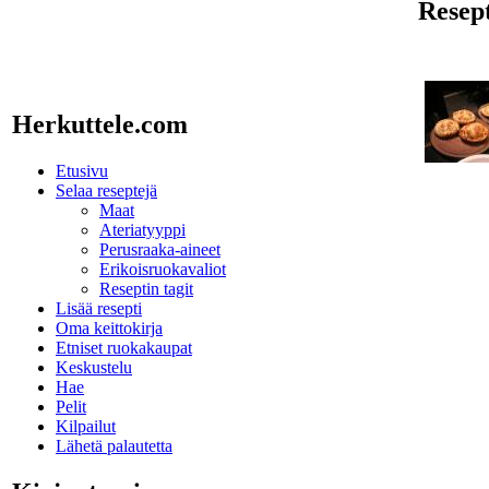
Resept
Herkuttele.com
Etusivu
Selaa reseptejä
Maat
Ateriatyyppi
Perusraaka-aineet
Erikoisruokavaliot
Reseptin tagit
Lisää resepti
Oma keittokirja
Etniset ruokakaupat
Keskustelu
Hae
Pelit
Kilpailut
Lähetä palautetta