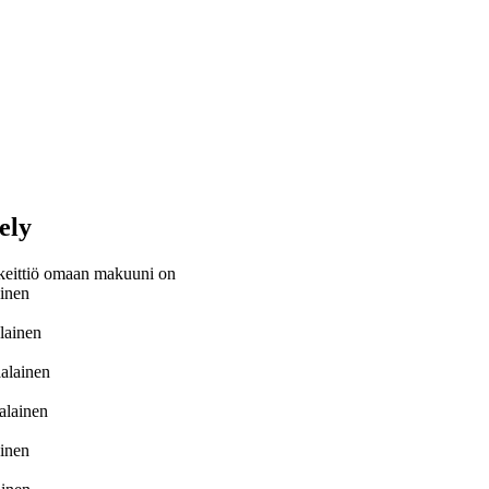
ely
keittiö omaan makuuni on
ainen
lainen
alainen
alainen
inen