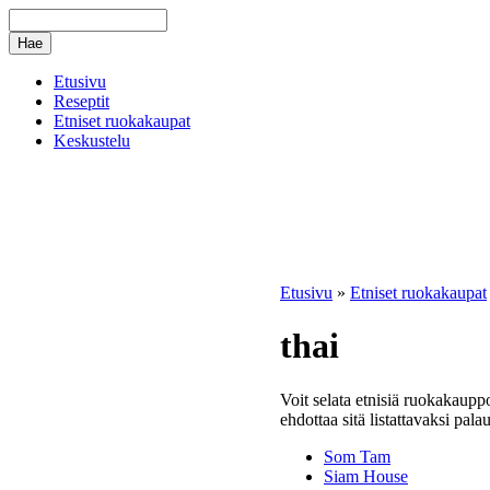
Etusivu
Reseptit
Etniset ruokakaupat
Keskustelu
Etusivu
»
Etniset ruokakaupat
thai
Voit selata etnisiä ruokakauppo
ehdottaa sitä listattavaksi pala
Som Tam
Siam House