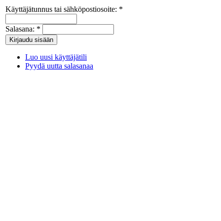
Käyttäjätunnus tai sähköpostiosoite:
*
Salasana:
*
Luo uusi käyttäjätili
Pyydä uutta salasanaa