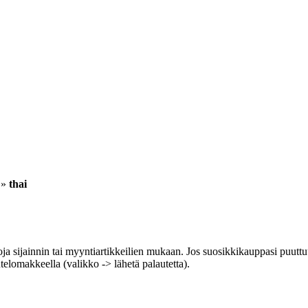
»
thai
ja sijainnin tai myyntiartikkeilien mukaan. Jos suosikkikauppasi puuttuu 
utelomakkeella (valikko -> lähetä palautetta).