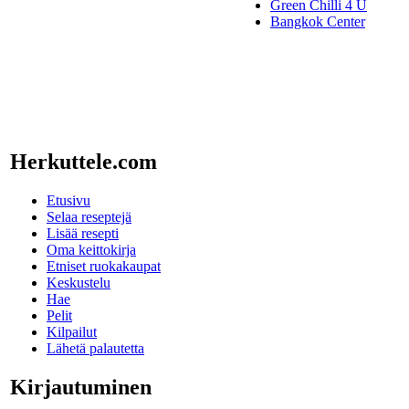
Green Chilli 4 U
Bangkok Center
Herkuttele.com
Etusivu
Selaa reseptejä
Lisää resepti
Oma keittokirja
Etniset ruokakaupat
Keskustelu
Hae
Pelit
Kilpailut
Lähetä palautetta
Kirjautuminen