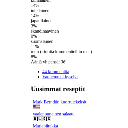
kiinalainen
14%
intialainen
14%
japanilainen
3%
skandinaavinen
0%
suomalainen
11%
muu (kirjoita kommentteihin maa)
8%
Ääniä yhteensä:
36
44 kommenttia
Vanhemmat kyselyt
Uusimmat reseptit
Mark Berndtin kuorrutekeksit
vaalenpunainen salaatti
Marjapiirakka