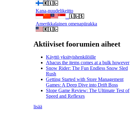
Kana-nuudelikeitto
...
Amerikkalainen omenapiirakka
Aktiiviset foorumien aiheet
Käyttö yksityishenkilöille
Abacus the items comes at a bulk however
Snow Rider: The Fun Endless Snow Sled
Rush
Getting Started with Store Management
Games: A Deep Dive into Drift Boss
Slope Game Review: The Ultimate Test of
Speed and Reflexes
lisää