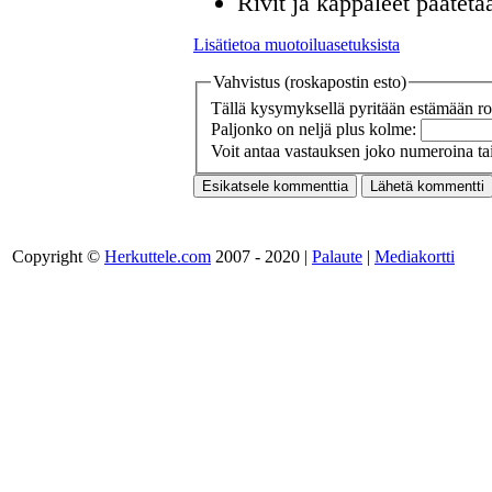
Rivit ja kappaleet päätetä
Lisätietoa muotoiluasetuksista
Vahvistus (roskapostin esto)
Tällä kysymyksellä pyritään estämään ros
Paljonko on neljä plus kolme:
Voit antaa vastauksen joko numeroina tai
Copyright ©
Herkuttele.com
2007 - 2020 |
Palaute
|
Mediakortti