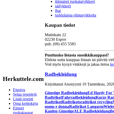
itämaiset ruokatarvikkeet
säilykkeet
thai
turkkilaisia elintarvikkeita
Kaupan tiedot
Matinkatu 22
02230 Espoo
puh. (09) 455 5585
Puuttuuko listasta suosikkikauppasi?
Ehdota uutta kauppaa listaan tai päivitä virhe
Voit myös kysyä vinkkejä ja jakaa tietoa
ke
Radbekleidung
Herkuttele.com
Kirjoittanut Anonyymi 19 Tammikuu, 2026
Etusivu
Günstige Radbekleidung
Ed Hardy For
Selaa reseptejä
Radtrikot
Fahrradbekleidung
Kurze Rad
Lisää resepti
Radtrikot
Radtrikots
radtrikot recycling
Oma keittokirja
uomo e donna
Radtrikot Langarm
Wieler
Etniset
Kaufen Günstige
ALE Radbekleidung
Be
ruokakaupat