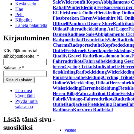
Sale
Wieleroutfit Kopen
Abbigliamento 
Keskustelu
Rabatt
Winterkleding Fiets
accessori per
Hae
EU
Fietsbroek Online
Fietskleding Onlin
Pelit
Fietsbroeken Heren
Wielershirt NL Onli
Kilpailut
Offiziell
Pandora Disney Store
Radtrikot
Lähetä palautetta
Uitlaat
Fahrradbekleidung Auf Lager
Fi
Damen
Radhose Sale
Abbigliamento Cic
Kirjautuminen
Radsporttrikot
Teamtrikots
Sale Radtrik
Charms
Radsportschuhe
Kopfbedeckun
Outlet
Fietsbroek Goedkope
fietskleding 
Käyttäjätunnus tai
Quality
Gravel Radtrikot
salomon boots
F
sähköpostiosoite:
*
Fahrradtrikots
Fahrradbekleidung Gesc
heren
Cycling Trikots
Individuelle Herre
Salasana:
*
fietskleding
Radbekleidung
Wielerkledin
Paris
Fahrradbekleidung
Cycling Trikot
Online
Wielerkleding Uitlaat
Herrenbekl
Wielerkleding
Herrenbekleidung
Fietskl
Luo uusi
Heren Billig
Fahrradtrikot Online
Fietsb
käyttäjätili
Fabrik
Vintage-Fahrradtrikots
Radtriko
Pyydä uutta
Outlet
Radjacken
Fietskleding Dames
Fah
salasanaa
Radhosen
Kurzarm Radtrikot
Lisää tämä sivu
»
suosikiksi
vastaa