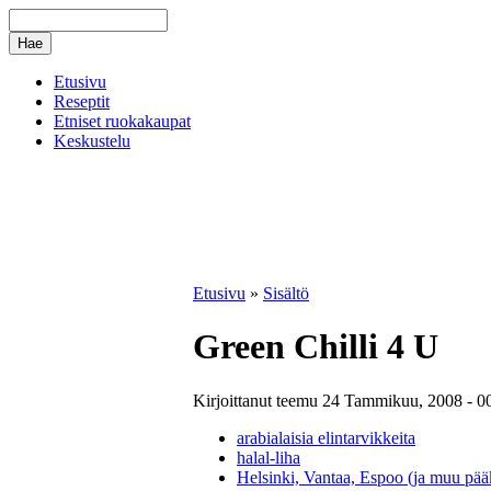
Etusivu
Reseptit
Etniset ruokakaupat
Keskustelu
Etusivu
»
Sisältö
Green Chilli 4 U
Kirjoittanut teemu 24 Tammikuu, 2008 - 0
arabialaisia elintarvikkeita
halal-liha
Helsinki, Vantaa, Espoo (ja muu pä