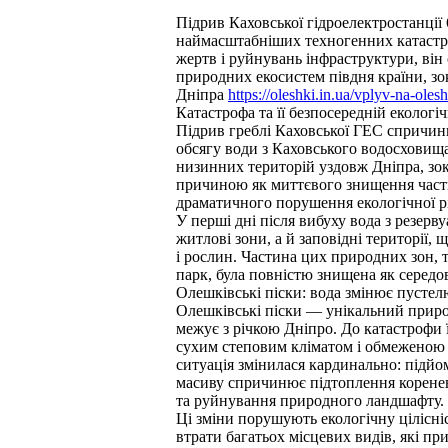
Підрив Каховської гідроелектростанції 
наймасштабніших техногенних катастро
жертв і руйнувань інфраструктури, він
природних екосистем півдня країни, зо
Дніпра
https://oleshki.in.ua/vplyv-na-oles
Катастрофа та її безпосередній еколог
Підрив греблі Каховської ГЕС спричин
обсягу води з Каховського водосховищ
низинних територій уздовж Дніпра, зок
причиною як миттєвого знищення част
драматичного порушення екологічної рі
У перші дні після вибуху вода з резерв
житлові зони, а й заповідні території,
і рослин. Частина цих природних зон,
парк, була повністю знищена як середо
Олешківські піски: вода змінює пустел
Олешківські піски — унікальний прир
межує з річкою Дніпро. До катастрофи 
сухим степовим кліматом і обмеженою 
ситуація змінилася кардинально: підйо
масиву спричинює підтоплення кореневи
та руйнування природного ландшафту.
Ці зміни порушують екологічну цілісні
втрати багатьох місцевих видів, які п