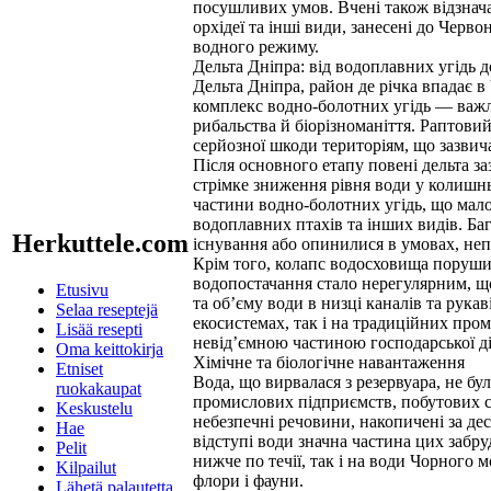
посушливих умов. Вчені також відзнача
орхідеї та інші види, занесені до Черво
водного режиму.
Дельта Дніпра: від водоплавних угідь д
Дельта Дніпра, район де річка впадає 
комплекс водно-болотних угідь — важли
рибальства й біорізноманіття. Раптовий
серйозної шкоди територіям, що зазвич
Після основного етапу повені дельта з
стрімке зниження рівня води у колиш
частини водно-болотних угідь, що мало 
водоплавних птахів та інших видів. Баг
Herkuttele.com
існування або опинилися в умовах, не
Крім того, колапс водосховища поруши
водопостачання стало нерегулярним, щ
Etusivu
та об’єму води в низці каналів та рука
Selaa reseptejä
екосистемах, так і на традиційних про
Lisää resepti
невід’ємною частиною господарської ді
Oma keittokirja
Хімічне та біологічне навантаження
Etniset
Вода, що вирвалася з резервуара, не бу
ruokakaupat
промислових підприємств, побутових ст
Keskustelu
небезпечні речовини, накопичені за де
Hae
відступі води значна частина цих забр
Pelit
нижче по течії, так і на води Чорного 
Kilpailut
флори і фауни.
Lähetä palautetta