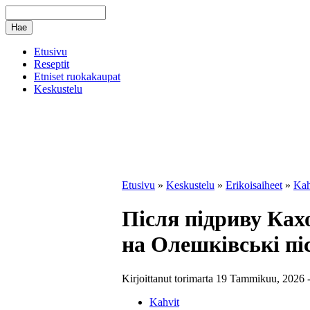
Etusivu
Reseptit
Etniset ruokakaupat
Keskustelu
Etusivu
»
Keskustelu
»
Erikoisaiheet
»
Kah
Після підриву Ках
на Олешківські пі
Kirjoittanut torimarta 19 Tammikuu, 2026 -
Kahvit