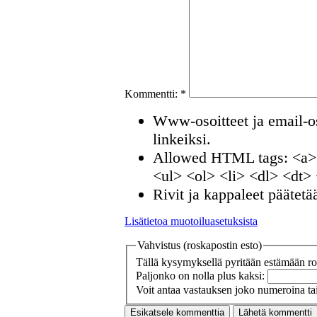
Kommentti:
*
Www-osoitteet ja email-os
linkeiksi.
Allowed HTML tags: <a>
<ul> <ol> <li> <dl> <dt>
Rivit ja kappaleet päätetä
Lisätietoa muotoiluasetuksista
Vahvistus (roskapostin esto)
Tällä kysymyksellä pyritään estämään ros
Paljonko on nolla plus kaksi:
Voit antaa vastauksen joko numeroina tai