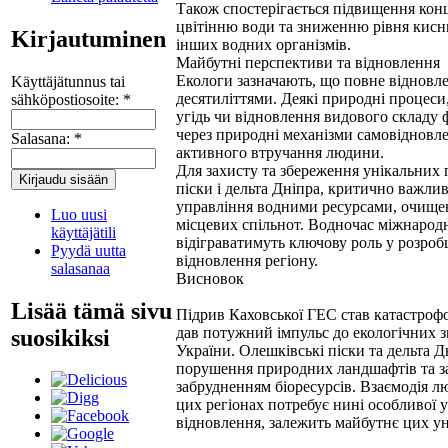
Також спостерігається підвищення кон
цвітінню води та зниженню рівня кисн
Kirjautuminen
інших водних організмів.
Майбутні перспективи та відновлення
Екологи зазначають, що повне відновл
Käyttäjätunnus tai
десятиліттями. Деякі природні процеси
sähköpostiosoite:
*
угідь чи відновлення видового складу 
через природні механізми самовідновле
Salasana:
*
активного втручання людини.
Для захисту та збереження унікальних 
піски і дельта Дніпра, критично важли
управління водними ресурсами, очищен
Luo uusi
місцевих спільнот. Водночас міжнародн
käyttäjätili
відіграватимуть ключову роль у розроб
Pyydä uutta
відновлення регіону.
salasanaa
Висновок
Lisää tämä sivu
Підрив Каховської ГЕС став катастроф
дав потужний імпульс до екологічних зм
suosikiksi
України. Олешківські піски та дельта Д
порушення природних ландшафтів та з
забрудненням біоресурсів. Взаємодія лю
цих регіонах потребує нині особливої у
відновлення, залежить майбутнє цих у