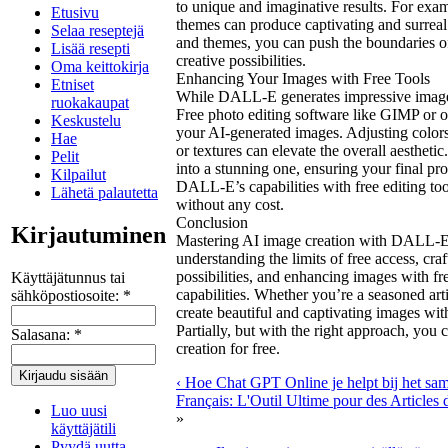
to unique and imaginative results. For exam
Etusivu
themes can produce captivating and surreal
Selaa reseptejä
and themes, you can push the boundaries 
Lisää resepti
creative possibilities.
Oma keittokirja
Enhancing Your Images with Free Tools
Etniset
While DALL-E generates impressive images,
ruokakaupat
Free photo editing software like GIMP or o
Keskustelu
your AI-generated images. Adjusting colors, 
Hae
or textures can elevate the overall aesthe
Pelit
into a stunning one, ensuring your final pr
Kilpailut
DALL-E’s capabilities with free editing too
Lähetä palautetta
without any cost.
Conclusion
Kirjautuminen
Mastering AI image creation with DALL-E f
understanding the limits of free access, cra
possibilities, and enhancing images with 
Käyttäjätunnus tai
capabilities. Whether you’re a seasoned arti
sähköpostiosoite:
*
create beautiful and captivating images w
Partially, but with the right approach, you 
Salasana:
*
creation for free.
‹ Hoe Chat GPT Online je helpt bij het sa
Français: L'Outil Ultime pour des Articles 
Luo uusi
»
käyttäjätili
Pyydä uutta