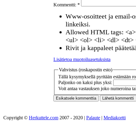
Kommentti:
*
Www-osoitteet ja email-os
linkeiksi.
Allowed HTML tags: <a>
<ul> <ol> <li> <dl> <dt>
Rivit ja kappaleet päätetä
Lisätietoa muotoiluasetuksista
Vahvistus (roskapostin esto)
Tällä kysymyksellä pyritään estämään ros
Paljonko on kaksi plus yksi:
Voit antaa vastauksen joko numeroina tai
Copyright ©
Herkuttele.com
2007 - 2020 |
Palaute
|
Mediakortti