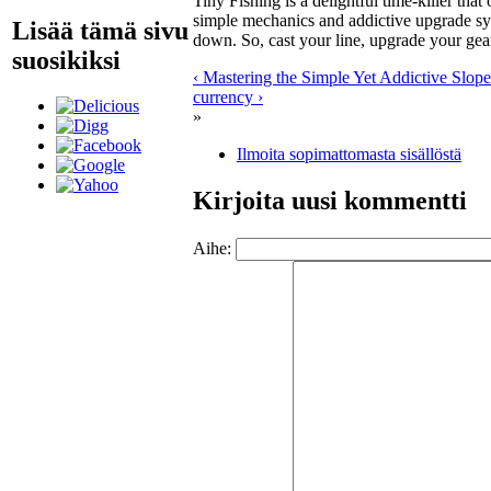
Tiny Fishing is a delightful time-killer that
simple mechanics and addictive upgrade sys
Lisää tämä sivu
down. So, cast your line, upgrade your ge
suosikiksi
‹ Mastering the Simple Yet Addictive Slope
currency ›
»
Ilmoita sopimattomasta sisällöstä
Kirjoita uusi kommentti
Aihe: