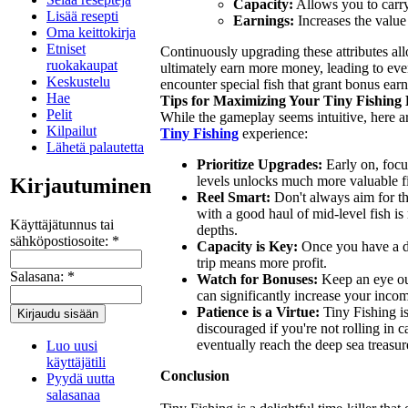
Capacity:
Allows you to carry
Lisää resepti
Earnings:
Increases the value 
Oma keittokirja
Etniset
Continuously upgrading these attributes al
ruokakaupat
ultimately earn more money, leading to eve
Keskustelu
encounter special fish that grant bonus ear
Hae
Tips for Maximizing Your Tiny Fishing
Pelit
While the gameplay seems intuitive, here ar
Kilpailut
Tiny Fishing
experience:
Lähetä palautetta
Prioritize Upgrades:
Early on, focu
levels unlocks much more valuable fi
Kirjautuminen
Reel Smart:
Don't always aim for th
with a good haul of mid-level fish is
Käyttäjätunnus tai
depths.
sähköpostiosoite:
*
Capacity is Key:
Once you have a dec
trip means more profit.
Salasana:
*
Watch for Bonuses:
Keep an eye out
can significantly increase your inco
Patience is a Virtue:
Tiny Fishing is
discouraged if you're not rolling in 
eventually reach the deep sea treasur
Luo uusi
käyttäjätili
Conclusion
Pyydä uutta
salasanaa