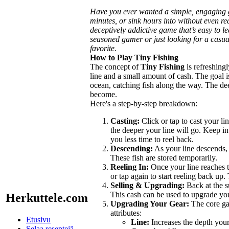
Have you ever wanted a simple, engaging g
minutes, or sink hours into without even re
deceptively addictive game that’s easy to l
seasoned gamer or just looking for a casual
favorite.
How to Play Tiny Fishing
The concept of
Tiny Fishing
is refreshingl
line and a small amount of cash. The goal is
ocean, catching fish along the way. The de
become.
Here's a step-by-step breakdown:
Casting:
Click or tap to cast your l
the deeper your line will go. Keep in
you less time to reel back.
Descending:
As your line descends, i
These fish are stored temporarily.
Reeling In:
Once your line reaches th
or tap again to start reeling back up
Selling & Upgrading:
Back at the su
This cash can be used to upgrade you
Herkuttele.com
Upgrading Your Gear:
The core ga
attributes:
Etusivu
Line:
Increases the depth your
Selaa reseptejä