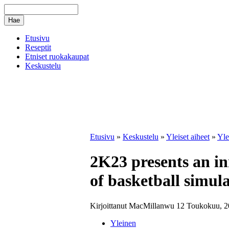
Etusivu
Reseptit
Etniset ruokakaupat
Keskustelu
Etusivu
»
Keskustelu
»
Yleiset aiheet
»
Yle
2K23 presents an i
of basketball simul
Kirjoittanut MacMillanwu 12 Toukokuu, 2
Yleinen