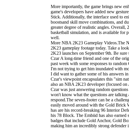
More importantly, the game brings new en
game's developers have added new gestur
Stick. Additionally, the interface used to 
boostsand skill move combinations, and du
greater degree of realistic angles. Overall
basketball simulation, and is available for
well.
More NBA 2K23 Gameplay Videos.The Ne
2K23 gameplay footage today. Take a look
2K23 launches on September 9th. Be sure 
Czar A long-time friend and one of the orig
past week with some responses to random 
I'm not trying to get him inundated with m
I did want to gather some of his answers in 
Czar's viewpoint encapsulates this "sim na
also an NBA 2K23 developer (focused on A
Czar was just answering random questions
won't know what the questions are talking 
respond.The seven-footer can be a challenge
easily moved around with the Gold Brick Wa
has are his record-breaking 96 Interior De
his 78 Block. The Embiid has also earned
badges that include Gold Anchor, Gold Bo
making him an incredibly strong defender in