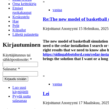
»
Oma keittokirja
Etniset
vastaa
ruokakaupat
Keskustelu
Re:The new model of basketball 
Hae
Pelit
Kirjoittanut Anonyymi 15 Helmikuu, 2025 
Kilpailut
Lähetä palautetta
The new model of basketball simulation i
Kirjautuminen
need o the cedar installation I search or 
right results that we need to know also 
https://sidingabbotsford.com/cedar-instal
Käyttäjätunnus tai
brings the solution that I want or a long
sähköpostiosoite:
*
Salasana:
*
»
vastaa
Luo uusi
käyttäjätili
Lei
Pyydä uutta
salasanaa
Kirjoittanut Anonyymi 17 Maaliskuu, 2025