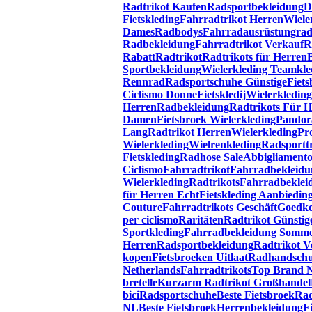
Radtrikot Kaufen
Radsportbekleidung
D
Fietskleding
Fahrradtrikot Herren
Wiele
Dames
Radbodys
Fahrradausrüstung
rad
Radbekleidung
Fahrradtrikot Verkauf
R
Rabatt
Radtrikot
Radtrikots für Herren
Sportbekleidung
Wielerkleding Teamkle
Rennrad
Radsportschuhe Günstige
Fiet
Ciclismo Donne
Fietskledij
Wielerkledin
Herren
Radbekleidung
Radtrikots Für H
Damen
Fietsbroek Wielerkleding
Pandor
Lang
Radtrikot Herren
Wielerkleding
Pr
Wielerkleding
Wielrenkleding
Radsporttr
Fietskleding
Radhose Sale
Abbigliament
Ciclismo
Fahrradtrikot
Fahrradbekleidu
Wielerkleding
Radtrikots
Fahrradbekleid
für Herren Echt
Fietskleding Aanbiedin
Couture
Fahrradtrikots Geschäft
Goedko
per ciclismo
Raritäten
Radtrikot Günstig
Sportkleding
Fahrradbekleidung Somm
Herren
Radsportbekleidung
Radtrikot V
kopen
Fietsbroeken Uitlaat
Radhandsch
Netherlands
Fahrradtrikots
Top Brand N
bretelle
Kurzarm Radtrikot Großhandel
bici
Radsportschuhe
Beste Fietsbroek
Rad
NL
Beste Fietsbroek
Herrenbekleidung
F