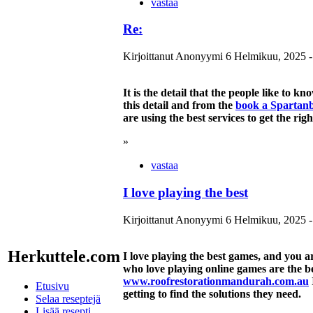
vastaa
Re:
Kirjoittanut Anonyymi 6 Helmikuu, 2025 -
It is the detail that the people like to 
this detail and from the
book a Spartan
are using the best services to get the righ
»
vastaa
I love playing the best
Kirjoittanut Anonyymi 6 Helmikuu, 2025 -
Herkuttele.com
I love playing the best games, and you ar
who love playing online games are the bes
www.roofrestorationmandurah.com.au
Etusivu
getting to find the solutions they need.
Selaa reseptejä
Lisää resepti