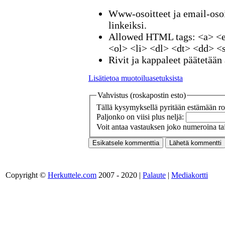
Www-osoitteet ja email-osoi
linkeiksi.
Allowed HTML tags: <a> <e
<ol> <li> <dl> <dt> <dd> <
Rivit ja kappaleet päätetään 
Lisätietoa muotoiluasetuksista
Vahvistus (roskapostin esto)
Tällä kysymyksellä pyritään estämään ros
Paljonko on viisi plus neljä:
Voit antaa vastauksen joko numeroina tai
Copyright ©
Herkuttele.com
2007 - 2020 |
Palaute
|
Mediakortti