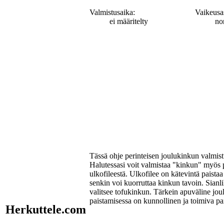
Valmistusaika:
Vaikeusa
ei määritelty
no
Tässä ohje perinteisen joulukinkun valmis
Halutessasi voit valmistaa "kinkun" myös
ulkofileestä. Ulkofilee on kätevintä paistaa
senkin voi kuorruttaa kinkun tavoin. Sianli
valitsee tofukinkun. Tärkein apuväline jo
paistamisessa on kunnollinen ja toimiva pai
Herkuttele.com