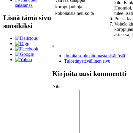
vahvaa sinappia
kilo. Kink
salasanaa
korppujauhoja
Huomioi, e
tulee lisä
kokonaisia neilikoita
Lisää tämä sivu
Poista ky
Voitele ki
suosikiksi
korppujauh
asteessa,
»
Ilmoita sopimattomasta sisällöstä
Tulostinystävällinen sivu
Kirjoita uusi kommentti
Aihe: