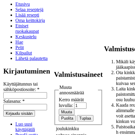
Etusivu
Selaa reseptejä
Lisää resepti
Oma keittokirja
Etniset
ruokakaupat
Keskustelu
Hae
Valmistus
Pelit
Kilpailut
Lähetä palautetta
Mikäli käy
jääkaapis
Kirjautuminen
Ota kink
Valmistusaineet
paistamist
kuivaa se
Käyttäjätunnus tai
Muuta
Laita kink
sähköpostiosoite:
*
annosmäärää
paistomitt
osu luuhu
Kerro määrät
Salasana:
*
Kaada reun
luvulla:
alimmalle 
voit asett
kinkun vo
Luo uusi
Paistoaik
joulukinkku
käyttäjätili
h ensimmäi
Pyydä uutta