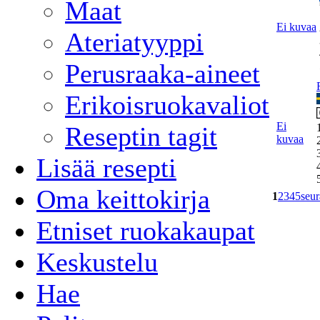
Maat
Ei kuvaa
Ateriatyyppi
Perusraaka-aineet
Erikoisruokavaliot
Ei
Reseptin tagit
kuvaa
Lisää resepti
Oma keittokirja
1
2
3
4
5
seur
Etniset ruokakaupat
Keskustelu
Hae