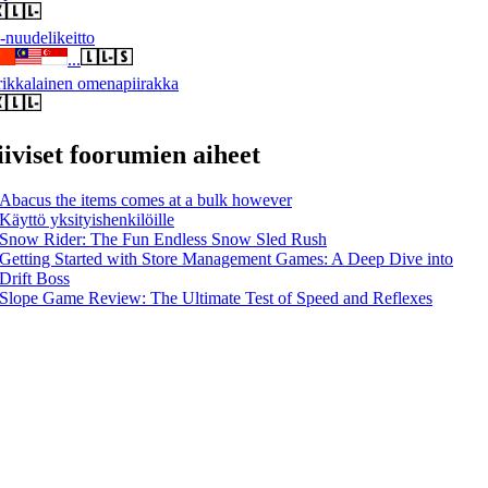
nuudelikeitto
...
ikkalainen omenapiirakka
iiviset foorumien aiheet
Abacus the items comes at a bulk however
Käyttö yksityishenkilöille
Snow Rider: The Fun Endless Snow Sled Rush
Getting Started with Store Management Games: A Deep Dive into
Drift Boss
Slope Game Review: The Ultimate Test of Speed and Reflexes