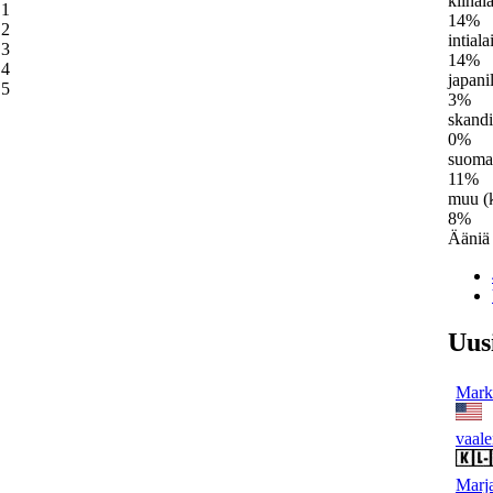
kiinal
1
14%
2
intial
3
14%
4
japani
5
3%
skand
0%
suoma
11%
muu (k
8%
Ääniä
Uus
Mark 
vaale
Marja