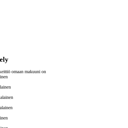
ely
keittiö omaan makuuni on
ainen
lainen
alainen
alainen
inen