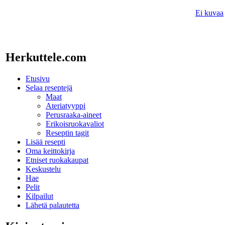
Ei kuvaa
Herkuttele.com
Etusivu
Selaa reseptejä
Maat
Ateriatyyppi
Perusraaka-aineet
Erikoisruokavaliot
Reseptin tagit
Lisää resepti
Oma keittokirja
Etniset ruokakaupat
Keskustelu
Hae
Pelit
Kilpailut
Lähetä palautetta