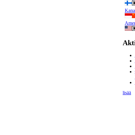
Kana-
Amer
Akt
lisää