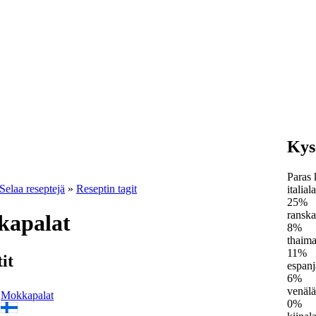
Kys
Paras 
Selaa reseptejä
»
Reseptin tagit
italial
25%
ranska
kapalat
8%
thaima
11%
it
espanj
6%
venälä
Mokkapalat
0%