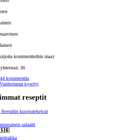
ainen
ainen
lainen
inaavinen
lainen
irjoita kommentteihin maa)
 yhteensä:
36
44 kommenttia
Vanhemmat kyselyt
immat reseptit
Berndtin kuorrutekeksit
npunainen salaatti
piirakka