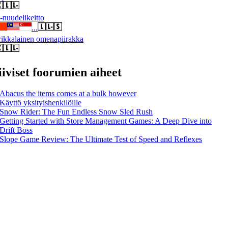
nuudelikeitto
...
ikkalainen omenapiirakka
iiviset foorumien aiheet
Abacus the items comes at a bulk however
Käyttö yksityishenkilöille
Snow Rider: The Fun Endless Snow Sled Rush
Getting Started with Store Management Games: A Deep Dive into
Drift Boss
Slope Game Review: The Ultimate Test of Speed and Reflexes