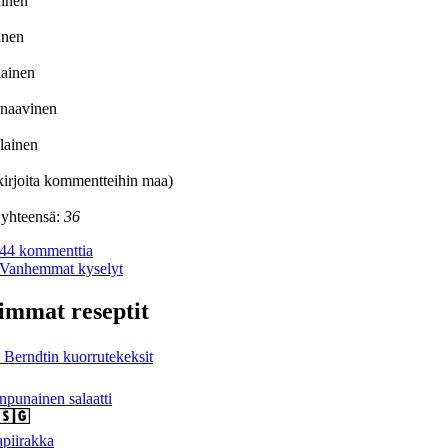
ainen
ainen
lainen
inaavinen
lainen
irjoita kommentteihin maa)
 yhteensä:
36
44 kommenttia
Vanhemmat kyselyt
immat reseptit
Berndtin kuorrutekeksit
npunainen salaatti
piirakka