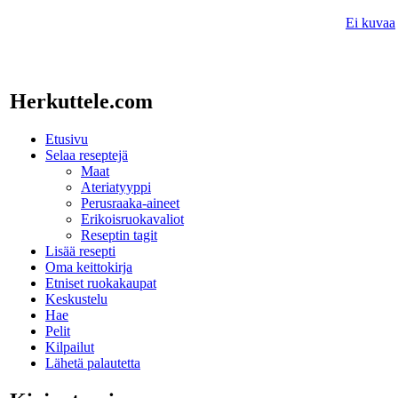
Ei kuvaa
Herkuttele.com
Etusivu
Selaa reseptejä
Maat
Ateriatyyppi
Perusraaka-aineet
Erikoisruokavaliot
Reseptin tagit
Lisää resepti
Oma keittokirja
Etniset ruokakaupat
Keskustelu
Hae
Pelit
Kilpailut
Lähetä palautetta