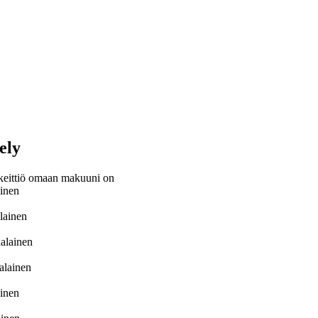
ely
keittiö omaan makuuni on
ainen
lainen
alainen
alainen
inen