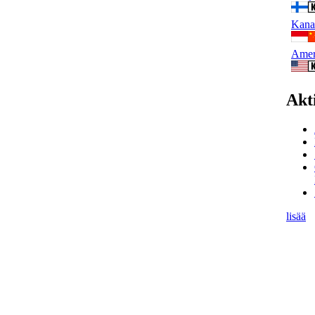
Kana-
Amer
Akt
lisää