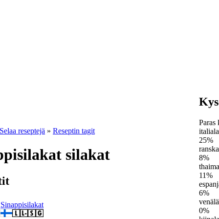
Kys
Paras 
Selaa reseptejä
»
Reseptin tagit
italial
25%
ranska
ppisilakat silakat
8%
thaima
11%
it
espanj
6%
venälä
Sinappisilakat
0%