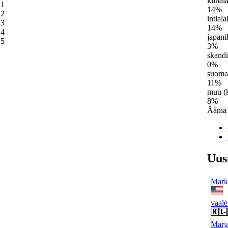
kiinal
1
14%
2
intial
3
14%
4
japani
5
3%
skand
0%
suoma
11%
muu (k
8%
Ääniä
Uus
Mark 
vaale
Marja