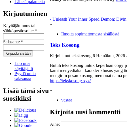
Lähetä palautetta
Kirjautuminen
‹ Unleash Your Inner Speed Demon: Diving
»
Käyttäjätunnus tai
sähköpostiosoite:
*
Ilmoita sopimattomasta sisällöstä
Salasana:
*
Teks Kosong
Kirjoittanut tekskosong 6 Heinäkuu, 2026 
Luo uusi
Butuh
teks kosong
untuk keperluan copy-pa
käyttäjätili
kami menyediakan karakter khusus yang ti
Pyydä uutta
mengirim pesan kosong, membuat nama prof
salasanaa
https://tekskosong.xyz/
Lisää tämä sivu
»
suosikiksi
vastaa
Kirjoita uusi kommentti
Aihe: