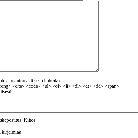
etaan automaattisesti linkeiksi.
ong> <cite> <code> <ul> <ol> <li> <dl> <dt> <dd> <span>
isesti.
kapostitus. Kiitos.
 kirjaimina