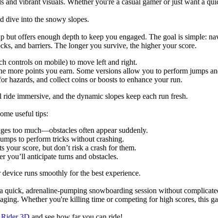
s and vibrant visuals. Whether you're a casual gamer or just want a q
d dive into the snowy slopes.
up but offers enough depth to keep you engaged. The goal is simple: 
ocks, and barriers. The longer you survive, the higher your score.
h controls on mobile) to move left and right.
he more points you earn. Some versions allow you to perform jumps and
r hazards, and collect coins or boosts to enhance your run.
ride immersive, and the dynamic slopes keep each run fresh.
ome useful tips:
dges too much—obstacles often appear suddenly.
umps to perform tricks without crashing.
 your score, but don’t risk a crash for them.
r you’ll anticipate turns and obstacles.
 device runs smoothly for the best experience.
 a quick, adrenaline-pumping snowboarding session without complicated 
aging. Whether you're killing time or competing for high scores, this ga
Rider 3D
and see how far you can ride!