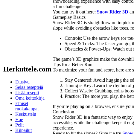
snowboarding experience with easy control
a fun challenge.
You can try it out here:
Snow Rider 3D
an
Gameplay Basics
Snow Rider 3D is straightforward to pick 
slope while avoiding obstacles like trees, r
Controls: Use the arrow keys (or touc
Speed & Tricks: The faster you go, t
Obstacles & Power-Ups: Watch out fo
The game’s 3D graphics make the downhill 
Tips for a Better Run
Herkuttele.com
To maximize your fun and score, here are s
Stay Centered: Avoid hugging the e
Etusivu
Timing is Key: Learn the rhythm of j
Selaa reseptejä
Collect Wisely: Grabbing coins boosts
Lisää resepti
Practice: The more you play, the bette
Oma keittokirja
Etniset
If you’re playing on a browser, ensure your
ruokakaupat
Conclusion
Keskustelu
Snow Rider 3D is a fantastic way to enjoy
Hae
accessible, while the challenge keeps it eng
Pelit
experience.
Kilpailut
Ready to hit the slopes? Give it a try
Snow 