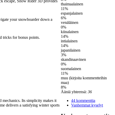
uick escape, Snow Rider 3D provides
thaimaalainen
11%
espanjalainen
6%
navigate your snowboarder down a
venäläinen
0%
kiinalainen
14%
 tricks for bonus points.
intialainen
14%
japanilainen
3%
skandinaavinen
0%
suomalainen
11%
muu (kirjoita kommentteihin
maa)
8%
Ääniä yhteensä:
36
mechanics. Its simplicity makes it
44 kommenttia
me delivers a satisfying winter sports
Vanhemmat kyselyt