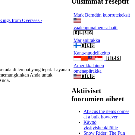
Uusimmat reseptit
Mark Berndtin kuorrutekeksit
Kings from Overseas ›
vaalenpunainen salaatti
Marjapiirakka
Kana-nuudelikeitto
...
Amerikkalainen
berada di tempat yang tepat. Layanan
omenapiirakka
ks, memungkinkan Anda untuk
Anda.
Aktiiviset
foorumien aiheet
Abacus the items comes
at a bulk however
Käyttö
yksityishenkilöille
Snow Rider: The Fun