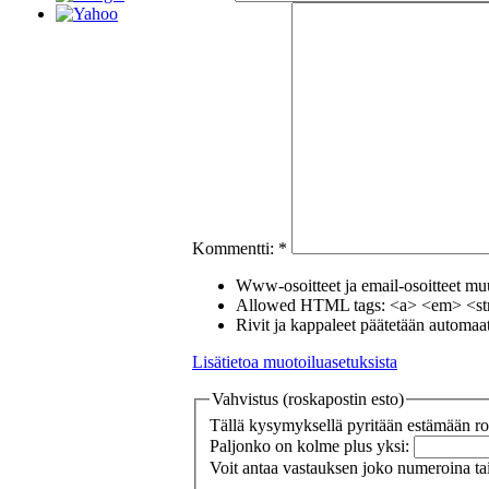
Kommentti:
*
Www-osoitteet ja email-osoitteet muut
Allowed HTML tags: <a> <em> <str
Rivit ja kappaleet päätetään automaatt
Lisätietoa muotoiluasetuksista
Vahvistus (roskapostin esto)
Tällä kysymyksellä pyritään estämään ros
Paljonko on kolme plus yksi:
Voit antaa vastauksen joko numeroina tai