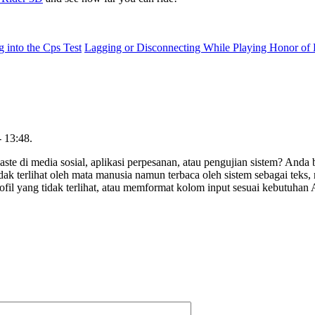
 into the Cps Test
Lagging or Disconnecting While Playing Honor of 
- 13:48.
ste di media sosial, aplikasi perpesanan, atau pengujian sistem? Anda 
dak terlihat oleh mata manusia namun terbaca oleh sistem sebagai te
il yang tidak terlihat, atau memformat kolom input sesuai kebutuhan 