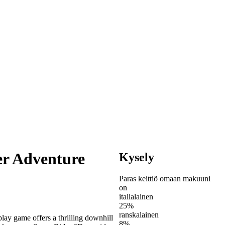
er Adventure
Kysely
Paras keittiö omaan makuuni
on
italialainen
25%
ranskalainen
lay game offers a thrilling downhill
8%