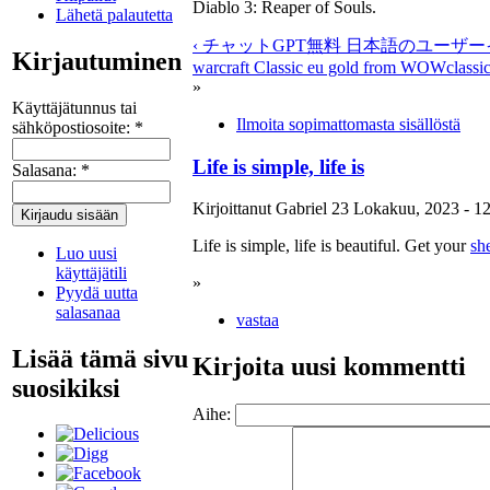
Diablo 3: Reaper of Souls.
Lähetä palautetta
‹ チャットGPT無料 日本語のユーザ
Kirjautuminen
warcraft Classic eu gold from WOWclassic
»
Käyttäjätunnus tai
Ilmoita sopimattomasta sisällöstä
sähköpostiosoite:
*
Life is simple, life is
Salasana:
*
Kirjoittanut Gabriel 23 Lokakuu, 2023 - 12
Life is simple, life is beautiful. Get your
sh
Luo uusi
käyttäjätili
»
Pyydä uutta
salasanaa
vastaa
Lisää tämä sivu
Kirjoita uusi kommentti
suosikiksi
Aihe: