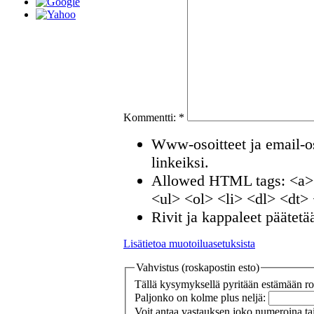
Kommentti:
*
Www-osoitteet ja email-os
linkeiksi.
Allowed HTML tags: <a>
<ul> <ol> <li> <dl> <dt>
Rivit ja kappaleet päätetä
Lisätietoa muotoiluasetuksista
Vahvistus (roskapostin esto)
Tällä kysymyksellä pyritään estämään ros
Paljonko on kolme plus neljä:
Voit antaa vastauksen joko numeroina tai