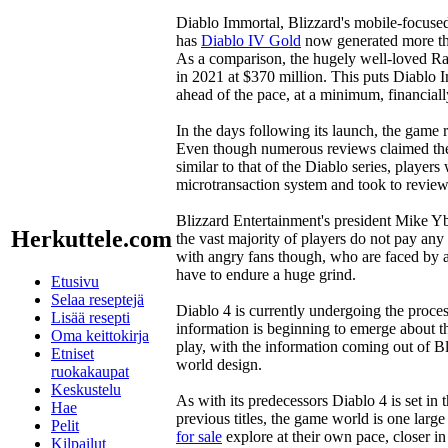
Diablo Immortal, Blizzard's mobile-focused
has
Diablo IV Gold
now generated more tha
As a comparison, the hugely well-loved R
in 2021 at $370 million. This puts Diablo
ahead of the pace, at a minimum, financiall
In the days following its launch, the game r
Even though numerous reviews claimed the
similar to that of the Diablo series, player
microtransaction system and took to revie
Blizzard Entertainment's president Mike Yb
Herkuttele.com
the vast majority of players do not pay any
with angry fans though, who are faced by a
have to endure a huge grind.
Etusivu
Selaa reseptejä
Diablo 4 is currently undergoing the proces
Lisää resepti
information is beginning to emerge about th
Oma keittokirja
play, with the information coming out of B
Etniset
world design.
ruokakaupat
Keskustelu
As with its predecessors Diablo 4 is set in
Hae
previous titles, the game world is one larg
Pelit
for sale
explore at their own pace, closer i
Kilpailut