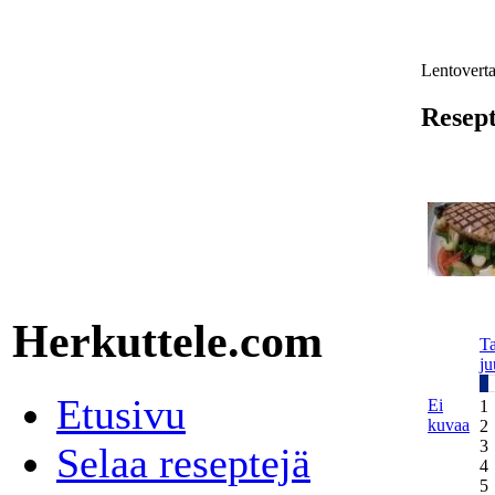
Lentoverta
Resept
Herkuttele.com
Ta
ju
Etusivu
Ei
1
kuvaa
2
3
Selaa reseptejä
4
5