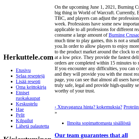
On the upcoming June 1, 2021, Burning Cru
big thing in World of Warcraft. Currently, 
TBC, and players can adjust the profession
week. Professions have some new importan
applicable to all professions for different r
consume a large amount of
Burning Crusad
much time to play games, this is not a 
you.In order to allow players to enjoy more 
to the product market around the clock to 
Herkuttele.com
at a low price. They provide the fastest d
orders are completed within 15 minutes to 
If you encounter any difficulties, you can c
Etusivu
and they will provide you with the most rea
Selaa reseptejä
page, you can see that almost all users hav
Lisää resepti
truly safe, legal and provide high-quality
Oma keittokirja
worthy of your trust.
Etniset
ruokakaupat
Keskustelu
‹ Xtravaganza hinta? kokemuksia?
Proteiin
Hae
»
Pelit
Kilpailut
Ilmoita sopimattomasta sisällöstä
Lähetä palautetta
Our team guarantees that all