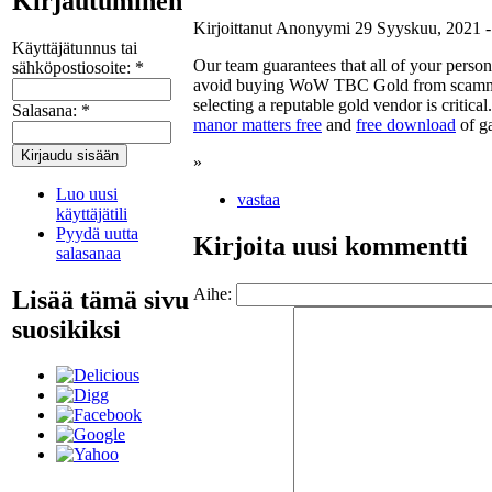
Kirjautuminen
Kirjoittanut Anonyymi 29 Syyskuu, 2021 -
Käyttäjätunnus tai
Our team guarantees that all of your personal 
sähköpostiosoite:
*
avoid buying WoW TBC Gold from scammers
selecting a reputable gold vendor is critical
Salasana:
*
manor matters free
and
free download
of g
»
Luo uusi
vastaa
käyttäjätili
Pyydä uutta
Kirjoita uusi kommentti
salasanaa
Aihe:
Lisää tämä sivu
suosikiksi