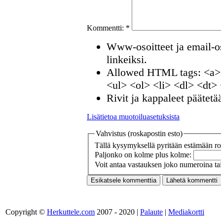
Kommentti:
*
Www-osoitteet ja email-os
linkeiksi.
Allowed HTML tags: <a>
<ul> <ol> <li> <dl> <dt>
Rivit ja kappaleet päätetä
Lisätietoa muotoiluasetuksista
Vahvistus (roskapostin esto)
Tällä kysymyksellä pyritään estämään ros
Paljonko on kolme plus kolme:
Voit antaa vastauksen joko numeroina tai
Copyright ©
Herkuttele.com
2007 - 2020 |
Palaute
|
Mediakortti