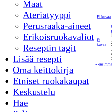
Maat
Ateriatyyppi
Ei kuvaa
Perusraaka-aineet
Erikoisruokavaliot
Ei
kuvaa
Reseptin tagit
Lisää resepti
« ensimmä
Oma keittokirja
Etniset ruokakaupat
Keskustelu
Hae